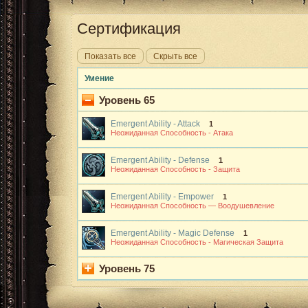
Сертификация
Показать все
Скрыть все
Умение
Уровень 65
Emergent Ability - Attack
1
Неожиданная Способность - Атака
Emergent Ability - Defense
1
Неожиданная Способность - Защита
Emergent Ability - Empower
1
Неожиданная Способность — Воодушевление
Emergent Ability - Magic Defense
1
Неожиданная Способность - Магическая Защита
Уровень 75