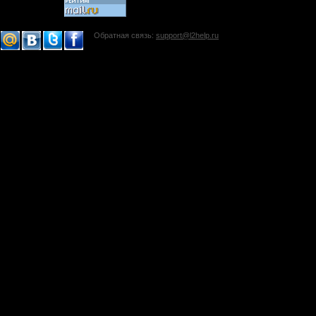
Обратная связь:
support@l2help.ru
!-->