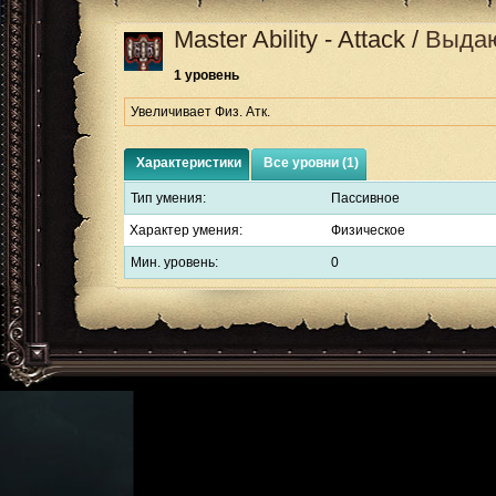
Master Ability - Attack
/
Выдаю
1 уровень
Увеличивает Физ. Атк.
Характеристики
Все уровни (1)
Тип умения:
Пассивное
Характер умения:
Физическое
Мин. уровень:
0