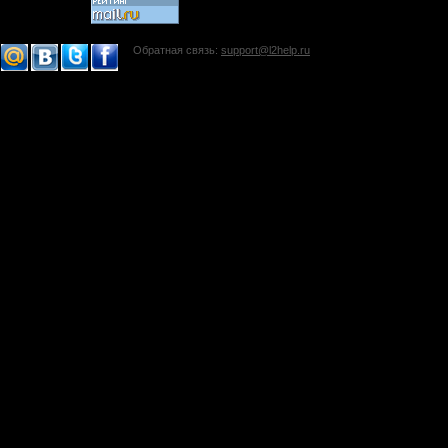
Обратная связь:
support@l2help.ru
!-->