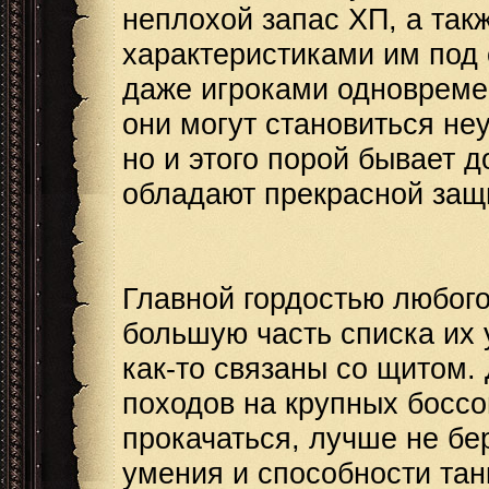
неплохой запас ХП, а так
характеристиками им под 
даже игроками одновремен
они могут становиться не
но и этого порой бывает д
обладают прекрасной защи
Главной гордостью любого
большую часть списка их 
как-то связаны со щитом.
походов на крупных боссо
прокачаться, лучше не бер
умения и способности тан