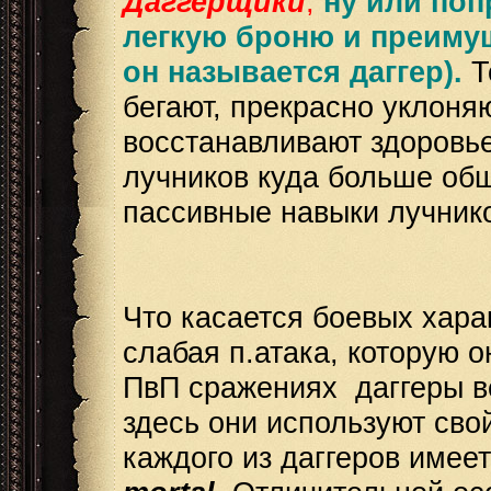
Даггерщики
,
ну или поп
легкую броню и преиму
он называется даггер).
Т
бегают, прекрасно уклоняю
восстанавливают здоровье 
лучников куда больше общ
пассивные навыки лучнико
Что касается боевых харак
слабая п.атака, которую 
ПвП сражениях даггеры ве
здесь они используют сво
каждого из даггеров имее