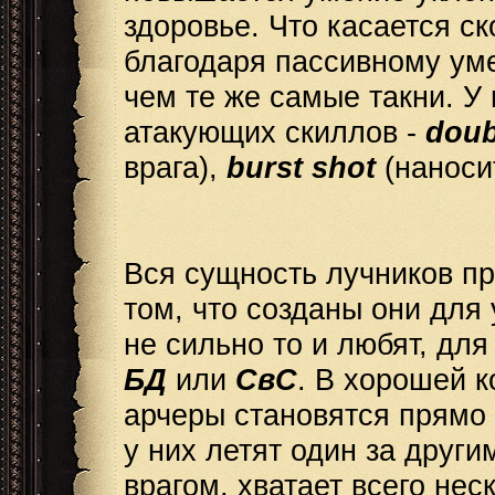
здоровье. Что касается с
благодаря пассивному у
чем те же самые такни. У
атакующих скиллов -
doub
врага),
burst shot
(наноси
Вся сущность лучников пр
том, что созданы они для
не сильно то и любят, дл
БД
или
СвС
. В хорошей 
арчеры становятся прямо
у них летят один за други
врагом, хватает всего нес