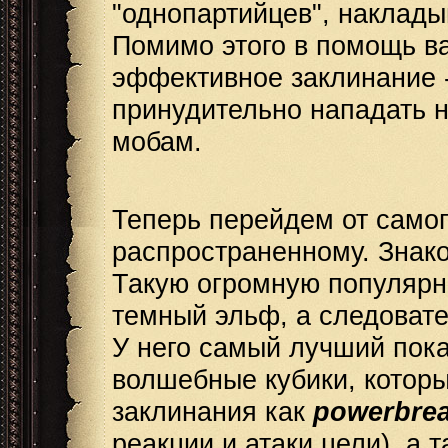
"однопартийцев", наклады
Помимо этого в помощь в
эффективное заклинание 
принудительно нападать 
мобам.
Теперь перейдем от самог
распространенному. Знак
Такую огромную популяр
темный эльф, а следовате
У него самый лучший показ
волшебные кубики, которы
заклинания как
powerbre
реакции и атаки цели), а 