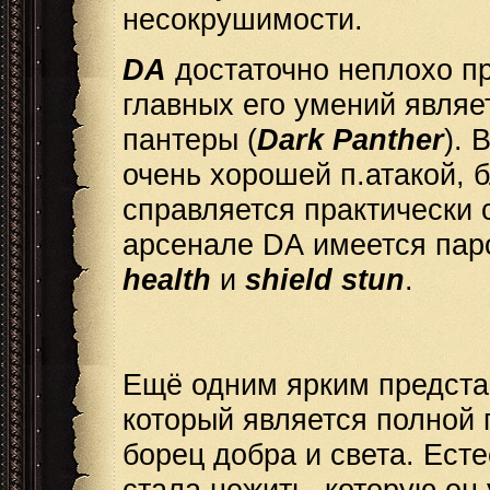
несокрушимости.
D
А
достаточно неплохо пр
главных его умений являе
пантеры (
Dark Panther
). 
очень хорошей п.атакой, 
справляется практически 
арсенале DА имеется пар
health
и
shield stun
.
Ещё одним ярким предста
который является полной
борец добра и света. Ест
стала нежить, которую о