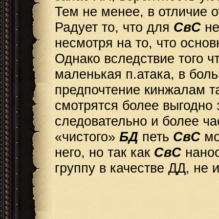
Тем не менее, в отличие 
Радует то, что для
СвС
не
несмотря на то, что основ
Однако вследствие того ч
маленькая п.атака, в бол
предпочтение кинжалам та
смотрятся более выгодно з
следовательно и более ча
«чистого»
БД
петь
СвС
мо
него, но так как
СвС
нанос
группу в качестве ДД, не 