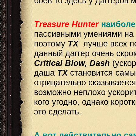
боев то здесь у даггеров 
Treasure
Hunter
наиболе
пассивными умениями на с
поэтому
ТХ
лучше всех по
данный даггер очень скро
Critical Blow, Dash
(ускор
даша
ТХ
становится самы
отрицательно сказывается
возможно неплохо ускори
кого угодно, однако корот
это сделать.
А вот действительно с