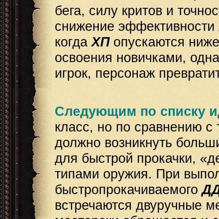
бега, силу критов и точн
снижение эффективности 
когда
ХП
опускаются ниже
освоения новичками, одна
игрок, персонаж преврати
Следующим по списку и
класс, но по сравнению с
должно возникнуть больши
для быстрой прокачки, «д
типами оружия. При выпол
быстропрокачиваемого
Д
встречаются двуручные ме