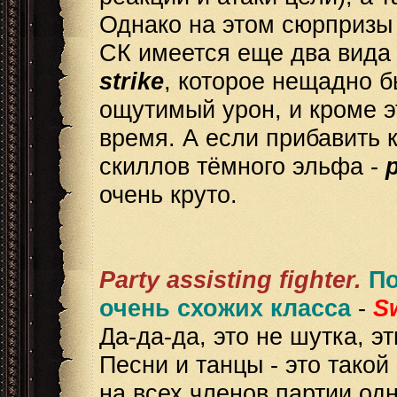
Однако на этом сюрпризы 
СК имеется еще два вида
strike
, которое нещадно б
ощутимый урон, и кроме э
время. А если прибавить 
скиллов тёмного эльфа -
очень круто.
Party assisting fighter.
По
очень схожих класса
-
S
Да-да-да, это не шутка, э
Песни и танцы - это тако
на всех членов партии од