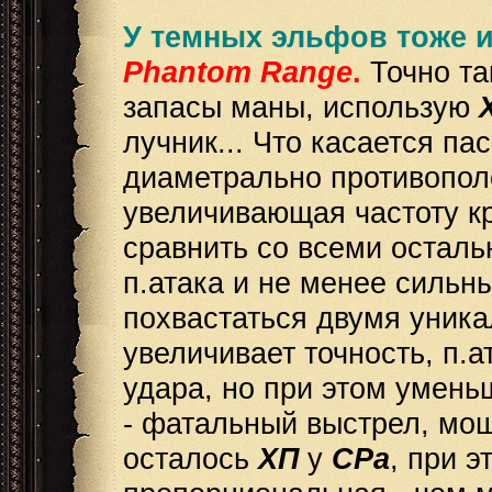
У темных эльфов тоже и
Phantom
Range
.
Точно та
запасы маны, использую
лучник... Что касается па
диаметрально противопол
увеличивающая частоту кр
сравнить со всеми остал
п.атака и не менее сильн
похвастаться двумя уник
увеличивает точность, п.а
удара, но при этом умень
- фатальный выстрел, мощн
осталось
ХП
у
СРа
, при 