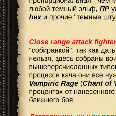
пропорциональная - чем м
любой темный эльф,
ПР
у
hex
и прочие "темные шту
Close range attack fighte
"собиранкой", так как дат
нельзя, здесь собраны во
вышеперечисленных типов.
процессе кача они все н
Vampiric Rage
(
Chant of 
процентах от нанесенного
ближнего боя.