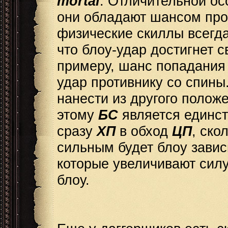
mortal
. Отличительной ос
они обладают шансом прох
физические скиллы всегда
что блоу-удар достигнет с
примеру, шанс попадания 
удар противнику со спины
нанести из другого полож
этому
БС
является единст
сразу
ХП
в обход
ЦП
, ско
сильным будет блоу зави
которые увеличивают силу
блоу.