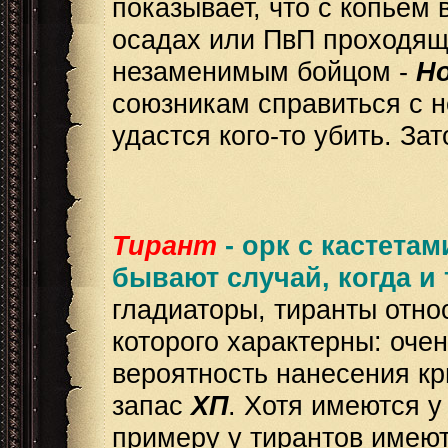
показывает, что с копьем 
осадах или ПвП проходящи
незаменимым бойцом -
H
союзникам справиться с н
удастся кого-то убить. За
Тирант
- орк с кастета
бывают случай, когда и 
гладиаторы, тиранты отно
которого характерны: оче
вероятность нанесения кр
запас
ХП
. Хотя имеются у
примеру у тирантов име