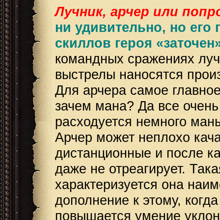
Лучник, арчер или поп
ни удивительно, но его
скиллов героя «заточен
командных сражениях лучн
выстрелы наносятся произ
Для арчера самое главное
зачем мана? Да все очень
расходуется немного ман
Арчер может неплохо качат
дистанционные и после ка
даже не отреагирует. Така
характеризуется она наи
дополнение к этому, когда
повышается умение уклона