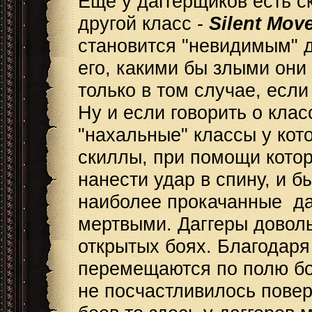
Еще у даггерщиков есть с
другой класс -
Silent Mov
становится "невидимым" д
его, какими бы злыми они
только в том случае, если
Ну и если говорить о клас
"нахальные" классы у ко
скиллы, при помощи котор
нанести удар в спину, и б
наиболее прокачанные да
мертвыми. Даггеры доволь
открытых боях. Благодар
перемещаются по полю бо
не посчастливилось повер