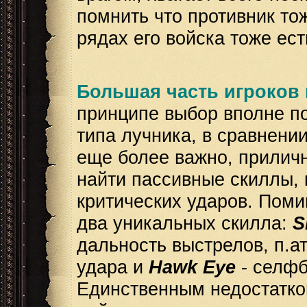
помнить что противник тож
рядах его войска тоже ест
Большая часть игроков
принципе выбор вполне по
типа лучника, в сравнени
еще более важно, приличн
найти пассивные скиллы, 
критических ударов. Поми
два уникальных скилла:
S
дальность выстрелов, п.ат
удара и
Hawk Eye
- селфб
Единственным недостатком