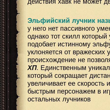
действия хавк не может дв
Эльфийский лучник наз
у него нет пассивного уме
однако тот скилл который
подобает истинному эльфу
уклоняется от вражеских 
происхождение не позвол
ХП
. Единственным уника
который сокращает диста
увеличивает ее скорость и
быстрым персонажем в игр
остальных лучников