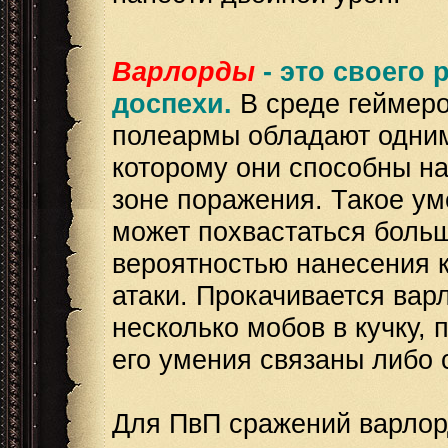
Варлорды
- это своего
доспехи.
В среде геймеро
полеармы обладают одним
которому они способны на
зоне поражения. Такое у
может похвастаться больш
вероятностью нанесения к
атаки. Прокачивается вар
несколько мобов в кучку, 
его умения связаны либо 
Для ПвП сражений варлорд