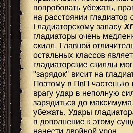
попробовать убежать, прав
на расстоянии гладиатор 
Гладиаторскому запасу
Х
гладиаторы очень медленн
скилл. Главной отличител
остальных классов являет
гладиаторские скиллы мог
"зарядок" висит на гладиа
Поэтому в ПвП частенько 
врагу удар в неполную сил
зарядиться до максимума,
убежать. Удары гладиато
в дополнение к этому сущ
нанести двойной урон.