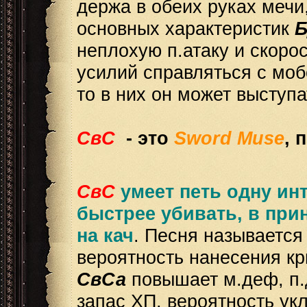
держа в обеих руках мечи,
основных характеристик
неплохую п.атаку и скорос
усилий справляться с моб
то в них он может выступ
СвС
- это
Sword Muse
, 
СвС
умеет петь одну ин
быстрее убивать, в при
на кач
. Песня называетс
вероятность нанесения кр
СвСа
повышает м.деф, п.д
запас ХП, вероятность ук