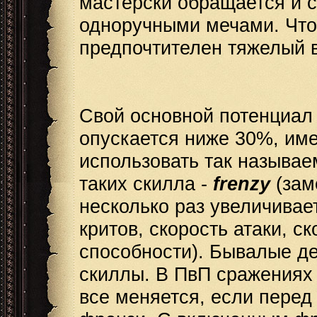
мастерски обращается и с
одноручными мечами. Что 
предпочтителен тяжелый 
Свой основной потенциал 
опускается ниже 30%, им
использовать так называе
таких скилла -
frenzy
(заме
несколько раз увеличивае
критов, скорость атаки, с
способности). Бывалые де
скиллы. В ПвП сражениях 
все меняется, если перед