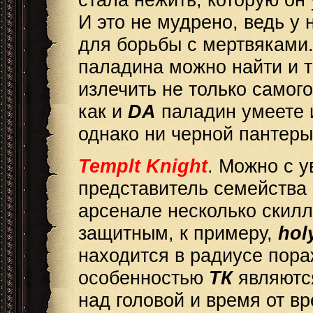
И это не мудрено, ведь у
для борьбы с мертвяками
паладина можно найти и т
излечить не только самого
как и
D
А
паладин умеете 
однако ни черной пантер
Templt
Knight
. Можно с у
представитель семейства 
арсенале несколько скилло
защитным, к примеру,
hol
находится в радиусе пор
особенностью
ТК
являются
над головой и время от 