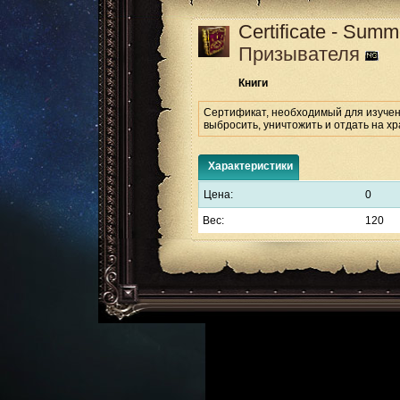
Certificate - Summ
Призывателя
Книги
Сертификат, необходимый для изучени
выбросить, уничтожить и отдать на хр
Характеристики
Цена:
0
Вес:
120