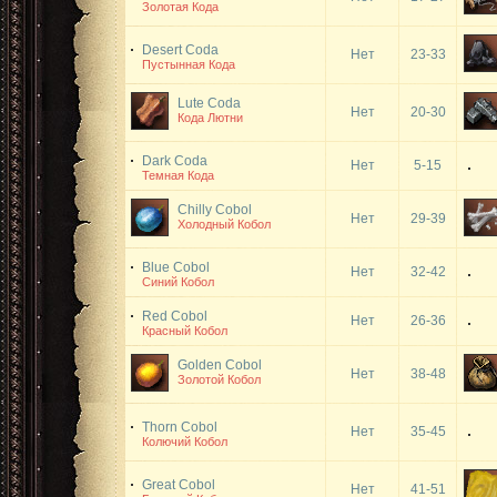
Золотая Кода
Desert Coda
Нет
23-33
Пустынная Кода
Lute Coda
Нет
20-30
Кода Лютни
Dark Coda
Нет
5-15
Темная Кода
Chilly Cobol
Нет
29-39
Холодный Кобол
Blue Cobol
Нет
32-42
Синий Кобол
Red Cobol
Нет
26-36
Красный Кобол
Golden Cobol
Нет
38-48
Золотой Кобол
Thorn Cobol
Нет
35-45
Колючий Кобол
Great Cobol
Нет
41-51