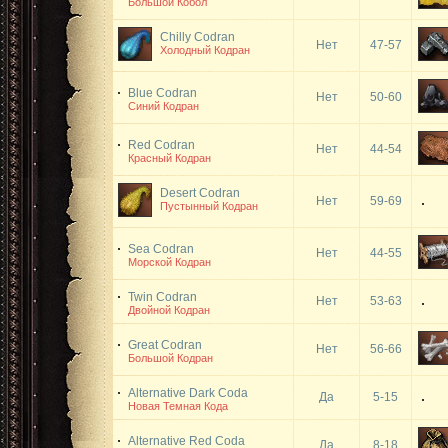
Большой Кобол
Chilly Codran
Нет
47-57
Холодный Кодран
Blue Codran
Нет
50-60
Синий Кодран
Red Codran
Нет
44-54
Красный Кодран
Desert Codran
Нет
59-69
Пустынный Кодран
Sea Codran
Нет
44-55
Морской Кодран
Twin Codran
Нет
53-63
Двойной Кодран
Great Codran
Нет
56-66
Большой Кодран
Alternative Dark Coda
Да
5-15
Новая Темная Кода
Alternative Red Coda
Да
8-18