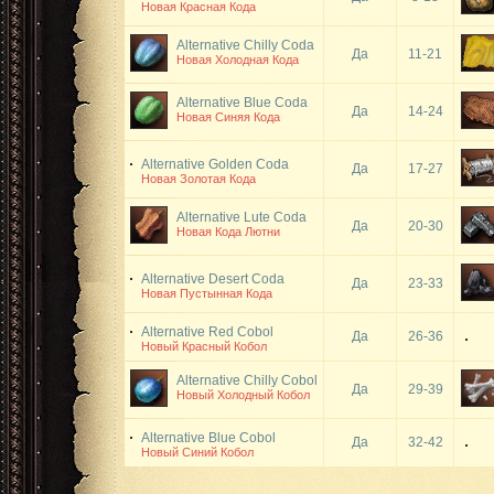
Новая Красная Кода
Alternative Chilly Coda
Да
11-21
Новая Холодная Кода
Alternative Blue Coda
Да
14-24
Новая Синяя Кода
Alternative Golden Coda
Да
17-27
Новая Золотая Кода
Alternative Lute Coda
Да
20-30
Новая Кода Лютни
Alternative Desert Coda
Да
23-33
Новая Пустынная Кода
Alternative Red Cobol
Да
26-36
Новый Красный Кобол
Alternative Chilly Cobol
Да
29-39
Новый Холодный Кобол
Alternative Blue Cobol
Да
32-42
Новый Синий Кобол