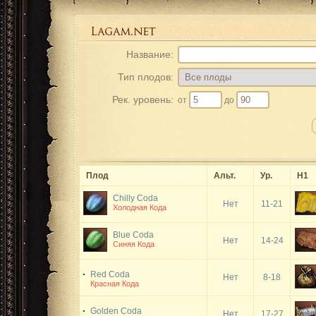
Название:
Тип плодов:
Рек. уровень:
от
до
Плод
Альт.
Ур.
Н1
Chilly Coda
Нет
11-21
Холодная Кода
Blue Coda
Нет
14-24
Синяя Кода
Red Coda
Нет
8-18
Красная Кода
Golden Coda
Нет
17-27