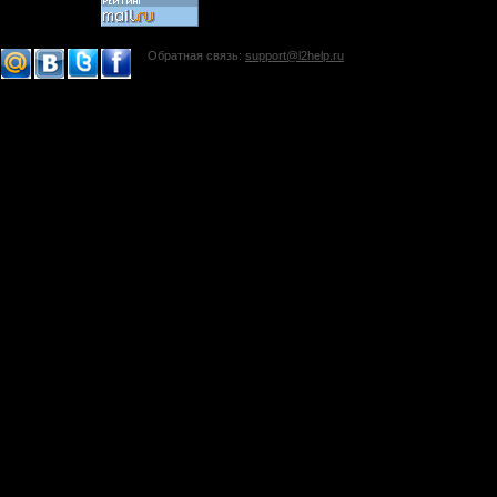
Обратная связь:
support@l2help.ru
!-->