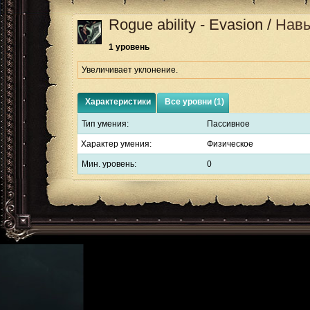
Rogue ability - Evasion
/
Навы
1 уровень
Увеличивает уклонение.
Характеристики
Все уровни (1)
Тип умения:
Пассивное
Характер умения:
Физическое
Мин. уровень:
0