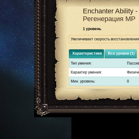
Enchanter Ability
Регенерация MP
1 уровень
Увеличивает скорость восстановления
Характеристики
Все уровни (1)
Тип умения:
Пасси
Характер умения:
Физич
Мин. уровень:
0