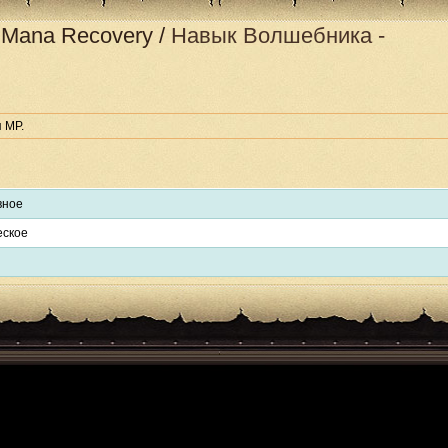
 - Mana Recovery
/
Навык Волшебника -
 MP.
вное
еское