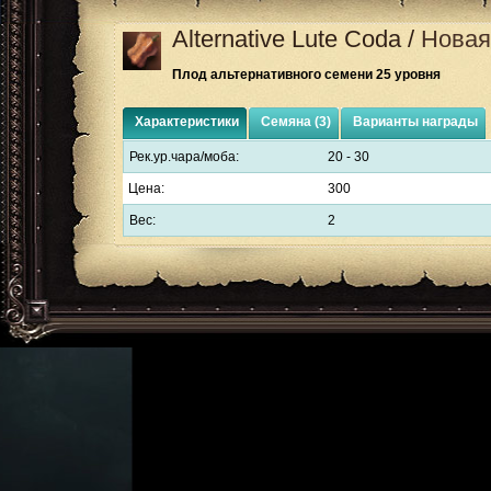
Alternative Lute Coda
/
Новая
Плод альтернативного семени 25 уровня
Характеристики
Семяна (3)
Варианты награды
Рек.ур.чара/моба:
20 - 30
Цена:
300
Вес:
2