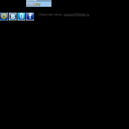
Обратная связь:
support@l2help.ru
!-->