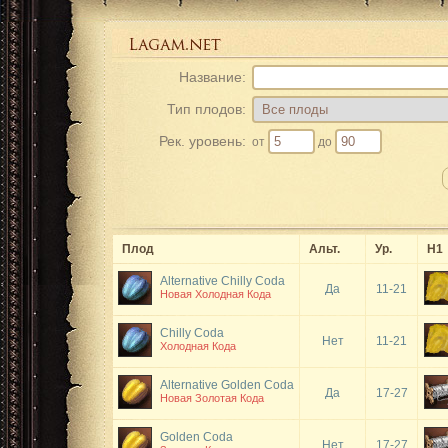
Название:
Тип плодов:
Рек. уровень:
от
до
Плод
Альт.
Ур.
Н1
Alternative Chilly Coda
Да
11-21
Новая Холодная Кода
Chilly Coda
Нет
11-21
Холодная Кода
Alternative Golden Coda
Да
17-27
Новая Золотая Кода
Golden Coda
Нет
17-27