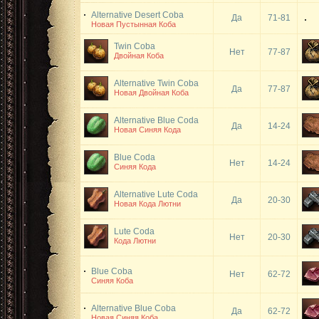
Alternative Desert Coba
Да
71-81
Новая Пустынная Коба
Twin Coba
Нет
77-87
Двойная Коба
Alternative Twin Coba
Да
77-87
Новая Двойная Коба
Alternative Blue Coda
Да
14-24
Новая Синяя Кода
Blue Coda
Нет
14-24
Синяя Кода
Alternative Lute Coda
Да
20-30
Новая Кода Лютни
Lute Coda
Нет
20-30
Кода Лютни
Blue Coba
Нет
62-72
Синяя Коба
Alternative Blue Coba
Да
62-72
Новая Синяя Коба