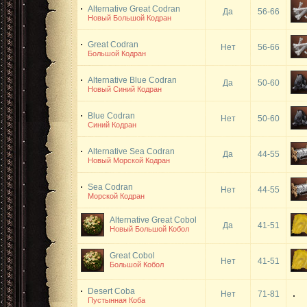
Alternative Great Codran
Да
56-66
Новый Большой Кодран
Great Codran
Нет
56-66
Большой Кодран
Alternative Blue Codran
Да
50-60
Новый Синий Кодран
Blue Codran
Нет
50-60
Синий Кодран
Alternative Sea Codran
Да
44-55
Новый Морской Кодран
Sea Codran
Нет
44-55
Морской Кодран
Alternative Great Cobol
Да
41-51
Новый Большой Кобол
Great Cobol
Нет
41-51
Большой Кобол
Desert Coba
Нет
71-81
Пустынная Коба