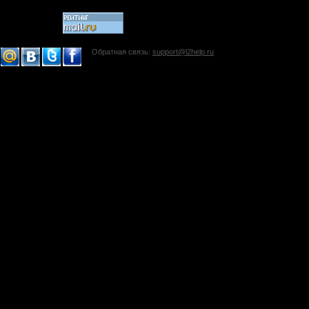
Обратная связь:
support@l2help.ru
!-->