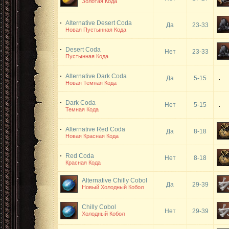
Золотая Кода
Alternative Desert Coda
Да
23-33
Новая Пустынная Кода
Desert Coda
Нет
23-33
Пустынная Кода
Alternative Dark Coda
Да
5-15
Новая Темная Кода
Dark Coda
Нет
5-15
Темная Кода
Alternative Red Coda
Да
8-18
Новая Красная Кода
Red Coda
Нет
8-18
Красная Кода
Alternative Chilly Cobol
Да
29-39
Новый Холодный Кобол
Chilly Cobol
Нет
29-39
Холодный Кобол