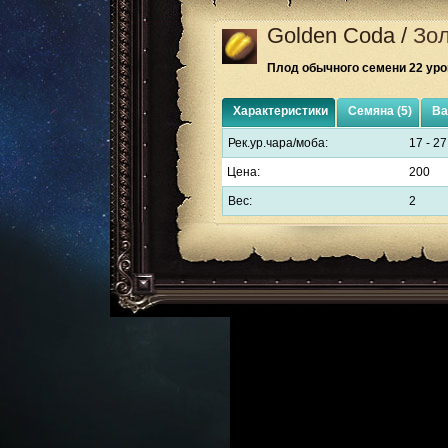
Golden Coda
/
Зол
Плод обычного семени 22 уро
Характеристики
Семяна (5)
Ва
Рек.ур.чара/моба:
17 - 27
Цена:
200
Вес:
2