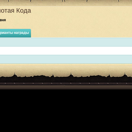
отая Кода
вня
рианты награды