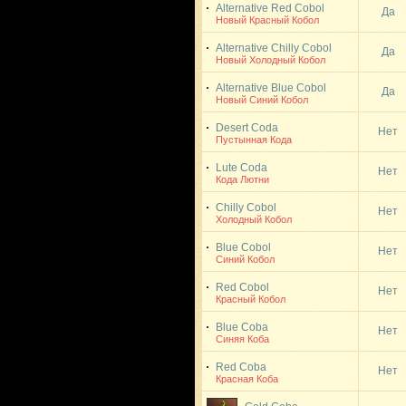
Alternative Red Cobol
Да
Новый Красный Кобол
Alternative Chilly Cobol
Да
Новый Холодный Кобол
Alternative Blue Cobol
Да
Новый Синий Кобол
Desert Coda
Нет
Пустынная Кода
Lute Coda
Нет
Кода Лютни
Chilly Cobol
Нет
Холодный Кобол
Blue Cobol
Нет
Синий Кобол
Red Cobol
Нет
Красный Кобол
Blue Coba
Нет
Синяя Коба
Red Coba
Нет
Красная Коба