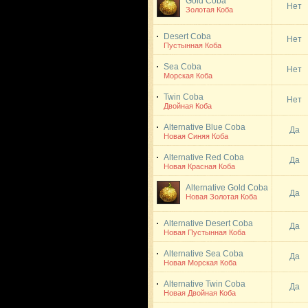
Gold Coba
Нет
Золотая Коба
Desert Coba
Нет
Пустынная Коба
Sea Coba
Нет
Морская Коба
Twin Coba
Нет
Двойная Коба
Alternative Blue Coba
Да
Новая Синяя Коба
Alternative Red Coba
Да
Новая Красная Коба
Alternative Gold Coba
Да
Новая Золотая Коба
Alternative Desert Coba
Да
Новая Пустынная Коба
Alternative Sea Coba
Да
Новая Морская Коба
Alternative Twin Coba
Да
Новая Двойная Коба