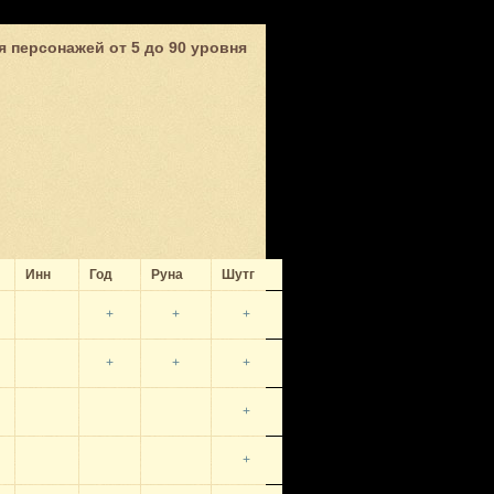
 персонажей от 5 до 90 уровня
Инн
Год
Руна
Шутг
+
+
+
+
+
+
+
+