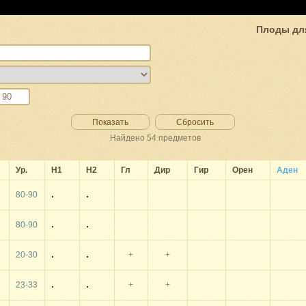
Плоды для
Показать
Сбросить
Найдено
54
предметов
Ур.
Н1
Н2
Гл
Дир
Гир
Орен
Аден
80-90
80-90
20-30
+
+
23-33
+
+