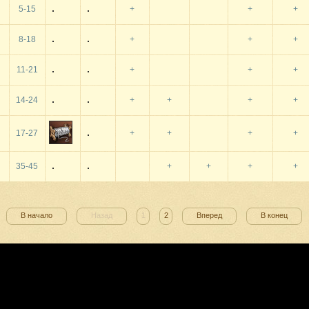
5-15
+
+
+
8-18
+
+
+
11-21
+
+
+
14-24
+
+
+
+
17-27
+
+
+
+
35-45
+
+
+
+
В начало
Назад
1
2
Вперед
В конец