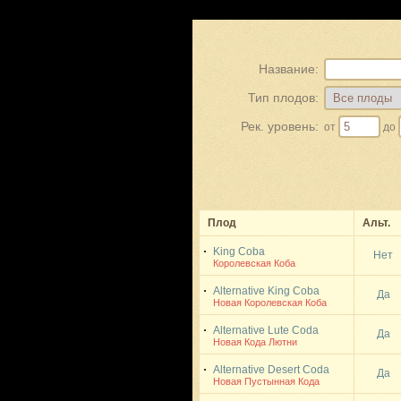
Название:
Тип плодов:
Рек. уровень:
от
до
Плод
Альт.
King Coba
Нет
Королевская Коба
Alternative King Coba
Да
Новая Королевская Коба
Alternative Lute Coda
Да
Новая Кода Лютни
Alternative Desert Coda
Да
Новая Пустынная Кода