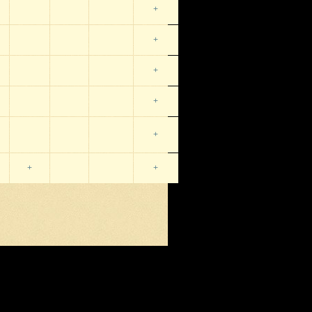
+
+
+
+
+
+
+