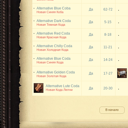
Alternative Blue Coba
Да
62-72
Новая Синяя Коба
Alternative Dark Coda
Да
5-15
Новая Темная Кода
Alternative Red Coda
Да
8-18
Новая Красная Кода
Alternative Chilly Coda
Да
11-21
Новая Холодная Кода
Alternative Blue Coda
Да
14-24
Новая Синяя Кода
Alternative Golden Coda
Да
17-27
Новая Золотая Кода
Alternative Lute Coda
Да
20-30
Новая Кода Лютни
В начало