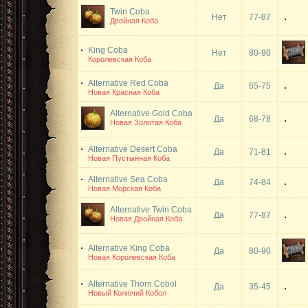
Twin Coba
Нет
77-87
Двойная Коба
King Coba
Нет
80-90
Королевская Коба
Alternative Red Coba
Да
65-75
Новая Красная Коба
Alternative Gold Coba
Да
68-78
Новая Золотая Коба
Alternative Desert Coba
Да
71-81
Новая Пустынная Коба
Alternative Sea Coba
Да
74-84
Новая Морская Коба
Alternative Twin Coba
Да
77-87
Новая Двойная Коба
Alternative King Coba
Да
80-90
Новая Королевская Коба
Alternative Thorn Cobol
Да
35-45
Новый Колючий Кобол