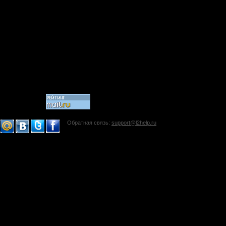
Обратная связь:
support@l2help.ru
!-->