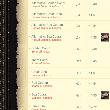
Alternative Golden Cobol
Да
38-48
Новый Золотой Кобол
Alternative Great Cobol
Да
41-51
Новый Большой Кобол
Alternative Red Codran
Да
44-54
Новый Красный Кодран
Alternative Sea Codran
Да
44-55
Новый Морской Кодран
Golden Cobol
Нет
38-48
Золотой Кобол
Thorn Cobol
Нет
35-45
Колючий Кобол
Great Cobol
Нет
41-51
Большой Кобол
Red Codran
Нет
44-54
Красный Кодран
Sea Codran
Нет
44-55
Морской Кодран
Blue Coba
Нет
62-72
Синяя Коба