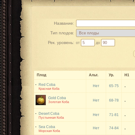
Название:
Тип плодов:
Рек. уровень:
от
до
Плод
Альт.
Ур.
Н1
Red Coba
Нет
65-75
Красная Коба
Gold Coba
Нет
68-78
Золотая Коба
Desert Coba
Нет
71-81
Пустынная Коба
Sea Coba
Нет
74-84
Морская Коба