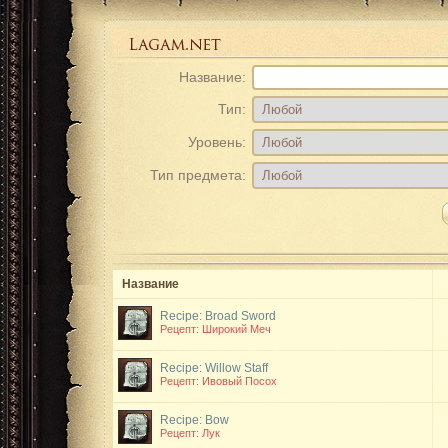
Название:
Тип:
Уровень:
Тип предмета:
Название
Recipe: Broad Sword
Рецепт: Широкий Меч
Recipe: Willow Staff
Рецепт: Ивовый Посох
Recipe: Bow
Рецепт: Лук