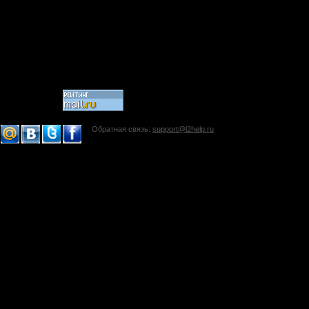
Обратная связь:
support@l2help.ru
!-->