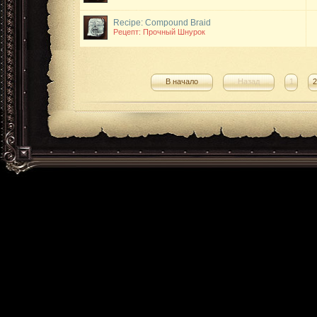
Recipe: Compound Braid
Рецепт: Прочный Шнурок
В начало
Назад
1
2