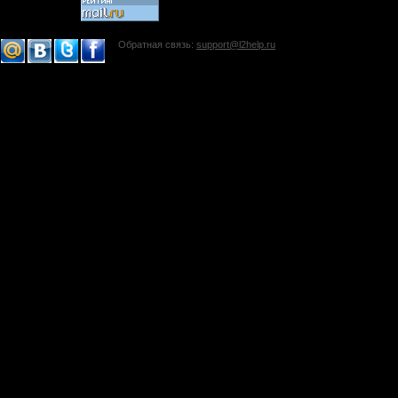
Обратная связь:
support@l2help.ru
!-->