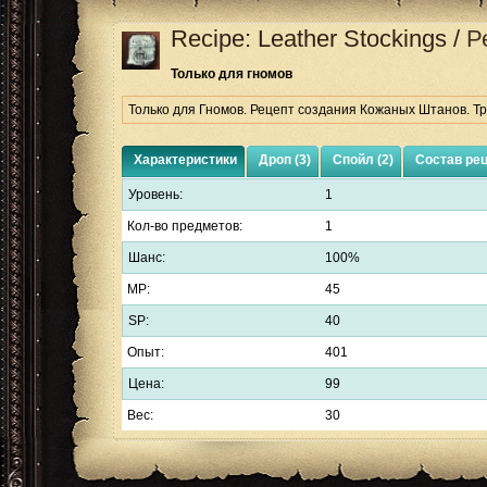
Recipe: Leather Stockings
/
Р
Только для гномов
Только для Гномов. Рецепт создания Кожаных Штанов. Тр
Характеристики
Дроп (3)
Спойл (2)
Состав ре
Уровень:
1
Кол-во предметов:
1
Шанс:
100%
MP:
45
SP:
40
Опыт:
401
Цена:
99
Вес:
30