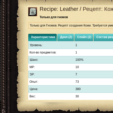
Recipe: Leather
/
Рецепт: Ко
Только для гномов
Только для Гномов. Рецепт создания Кожи. Требуется ум
Характеристики
Дроп (2)
Спойл (2)
Состав ре
Уровень:
1
Кол-во предметов:
1
Шанс:
100%
MP:
10
SP:
7
Опыт:
73
Цена:
380
Вес:
30