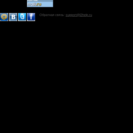
Обратная связь:
support@l2help.ru
!-->