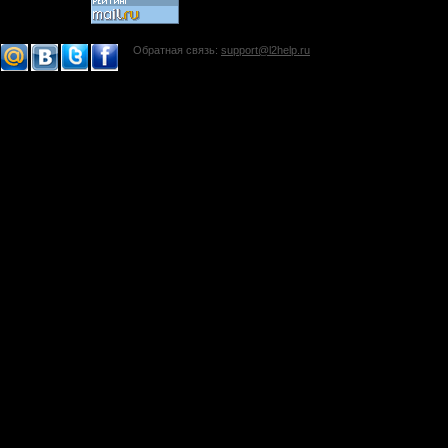
Обратная связь:
support@l2help.ru
!-->