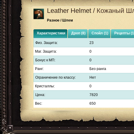
Leather Helmet
/
Кожаный Ш
Разное / Шлем
Характеристики
Дроп (8)
Спойл (1)
Рецепты (1
Физ. Защита:
23
Маг. Защита:
0
Бонус к МП:
0
Ранг:
Без ранга
Ограничение по классу:
Нет
Кристаллы:
0
Цена:
7820
Вес:
650