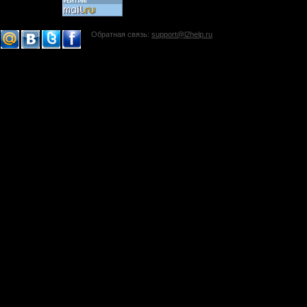
Обратная связь:
support@l2help.ru
!-->