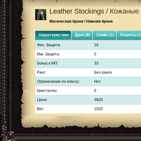
Leather Stockings
/
Кожаные
Магическая броня / Нижняя броня
Характеристики
Дроп (9)
Спойл (1)
Рецепты (1
Физ. Защита:
16
Маг. Защита:
0
Бонус к МП:
33
Ранг:
Без ранга
Ограничение по классу:
Нет
Кристаллы:
0
Цена:
3820
Вес:
1020