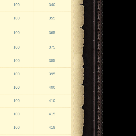
100
340
100
355
100
365
100
375
100
385
100
395
100
400
100
410
100
415
100
418