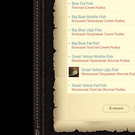
Blue Fat Fish
Толстая Синяя Рыбка
Big Blue Nimble Fish
Большая Проворная Синяя Рыбка
Big Blue Ugly Fish
Большая Уродливая Синяя Рыбка
Big Blue Fat Fish
Большая Толстая Синяя Рыбка
Small Yellow Nimble Fish
Маленькая Проворная Желтая Рыбка
Small Yellow Ugly Fish
Маленькая Уродливая Желтая Ры
Small Yellow Fat Fish
Маленькая Толстая Желтая Рыбка
В начало