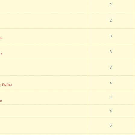
2
2
3
ка
3
ка
3
4
я Рыбка
4
а
4
5