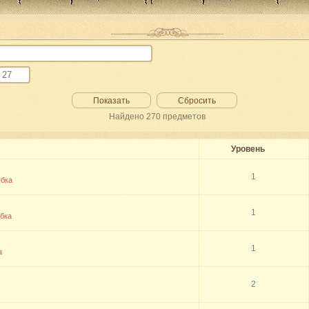
Показать
Сбросить
Найдено
270
предметов
Уровень
1
бка
1
бка
1
а
2