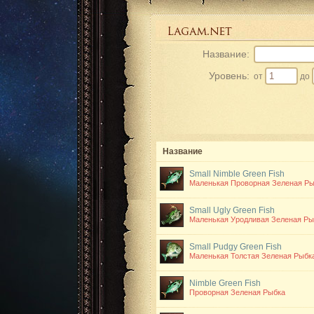
Название:
Уровень:
от
до
Название
Small Nimble Green Fish
Маленькая Проворная Зеленая Ры
Small Ugly Green Fish
Маленькая Уродливая Зеленая Ры
Small Pudgy Green Fish
Маленькая Толстая Зеленая Рыбк
Nimble Green Fish
Проворная Зеленая Рыбка