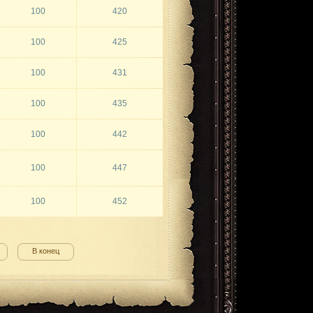
100
420
100
425
100
431
100
435
100
442
100
447
100
452
В конец