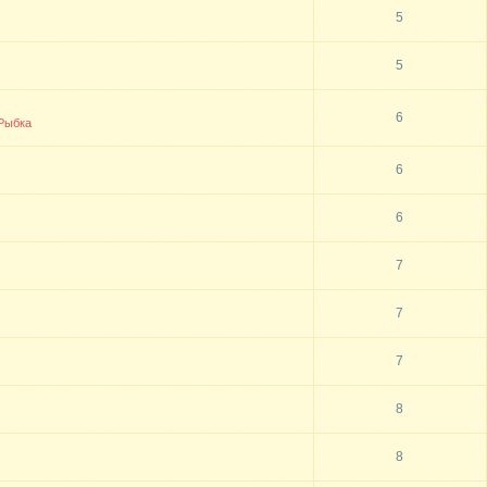
5
5
6
Рыбка
6
6
7
7
7
8
8