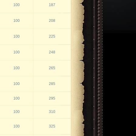
100
187
100
208
100
225
100
248
100
265
100
285
100
295
100
310
100
325