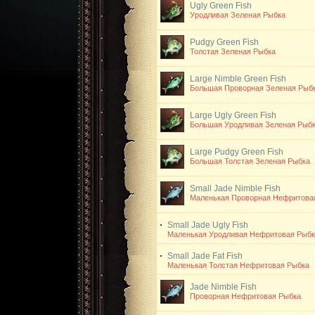
Ugly Green Fish
Уродливая Зеленая Рыбка
Pudgy Green Fish
Толстая Зеленая Рыбка
Large Nimble Green Fish
Большая Проворная Зеленая Рыб
Large Ugly Green Fish
Большая Уродливая Зеленая Рыб
Large Pudgy Green Fish
Большая Толстая Зеленая Рыбка
Small Jade Nimble Fish
Маленькая Проворная Нефритова
Small Jade Ugly Fish
Маленькая Уродливая Нефритовая Рыбк
Small Jade Fat Fish
Маленькая Толстая Нефритовая Рыбка
Jade Nimble Fish
Проворная Нефритовая Рыбка