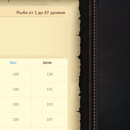
Рыба от 1 до 27 уровня
Вес
Цена
100
138
100
141
100
153
100
167