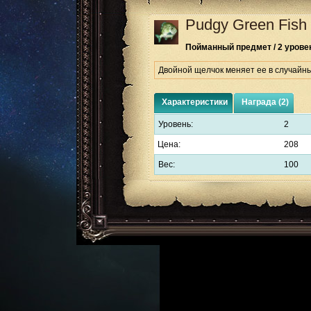
Pudgy Green Fish
Пойманный предмет / 2 урове
Двойной щелчок меняет ее в случайн
Характеристики
Награда (2)
Уровень:
2
Цена:
208
Вес:
100