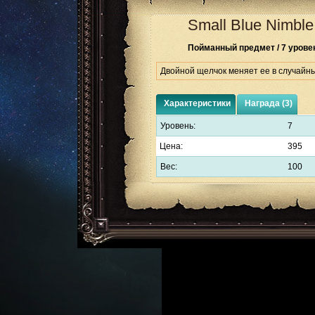
Small Blue Nimble
Пойманный предмет / 7 урове
Двойной щелчок меняет ее в случайн
Характеристики
Награда (3)
Уровень:
7
Цена:
395
Вес:
100