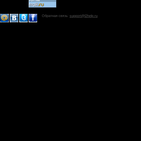
Обратная связь:
support@l2help.ru
!-->