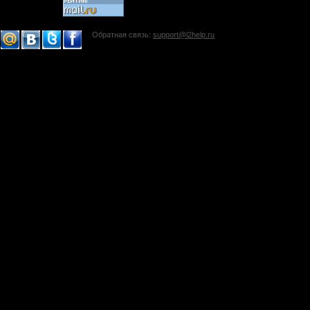
Обратная связь:
support@l2help.ru
!-->