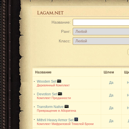
Название:
Ранг:
Класс:
Название
Шлем
Щи
Wooden Set
Да
Н
Деревянный Комплект
Devotion Set
Да
Н
Комплект Преданности
Transform Native
Да
Н
Превращение в Аборигена
Mithril Heavy Armor Set
Да
Комплект Мифриловой Тяжелой Брони