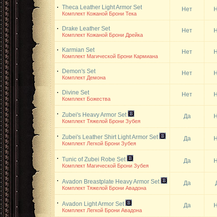
Theca Leather Light Armor Set
Нет
Н
Комплект Кожаной Брони Тека
Drake Leather Set
Нет
Н
Комплект Кожаной Брони Дрейка
Karmian Set
Нет
Н
Комплект Магической Брони Кармиана
Demon's Set
Нет
Н
Комплект Демона
Divine Set
Нет
Н
Комплект Божества
Zubei's Heavy Armor Set
Да
Н
Комплект Тяжелой Брони Зубея
Zubei's Leather Shirt Light Armor Set
Да
Н
Комплект Легкой Брони Зубея
Tunic of Zubei Robe Set
Да
Н
Комплект Магической Брони Зубея
Avadon Breastplate Heavy Armor Set
Да
Комплект Тяжелой Брони Авадона
Avadon Light Armor Set
Да
Н
Комплект Легкой Брони Авадона