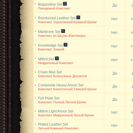
Brigandine Set
Да
Панцирный Комплект
Reinforced Leather Set
Нет
Н
Комплект Укрепленной Кожаной Брони
Manticore Set
Нет
Н
Комплект из Шкуры Мантикоры
Knowledge Set
Нет
Н
Комплект Знаний
Mithril Set
Нет
Н
Мифриловый Комплект
Chain Mail Set
Да
Комплект Кольчужных Доспехов
Composite Heavy Armor Set
Да
Комплект Композитной Тяжелой Брони
Full Plate Set
Да
Комплект Полной Латной Брони
Mithril Light Armor Set
Нет
Н
Комплект Мифриловой Легкой Брони
Plated Leather Set
Нет
Н
Латный Кожаный Комплект