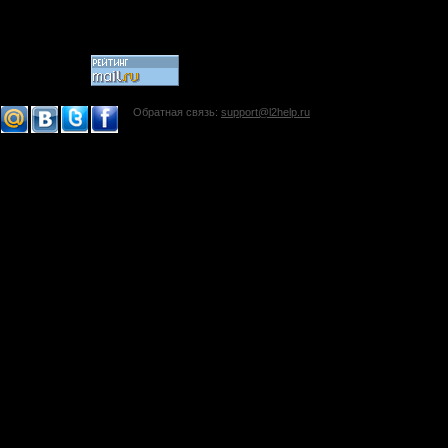
Обратная связь:
support@l2help.ru
!-->