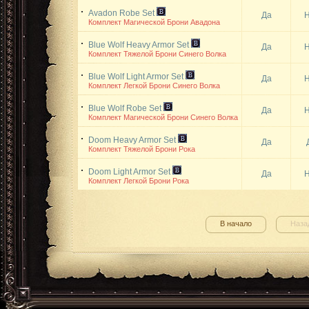
Avadon Robe Set
Да
Н
Комплект Магической Брони Авадона
Blue Wolf Heavy Armor Set
Да
Н
Комплект Тяжелой Брони Синего Волка
Blue Wolf Light Armor Set
Да
Н
Комплект Легкой Брони Синего Волка
Blue Wolf Robe Set
Да
Н
Комплект Магической Брони Синего Волка
Doom Heavy Armor Set
Да
Комплект Тяжелой Брони Рока
Doom Light Armor Set
Да
Н
Комплект Легкой Брони Рока
В начало
Наза