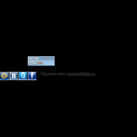
Обратная связь:
support@l2help.ru
!-->