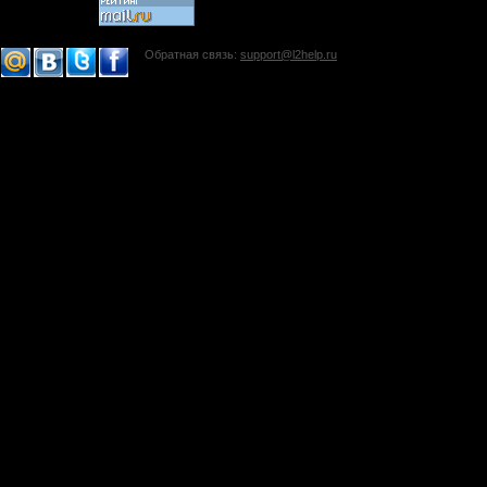
Обратная связь:
support@l2help.ru
!-->