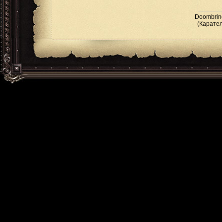
Doombrin
(Карател