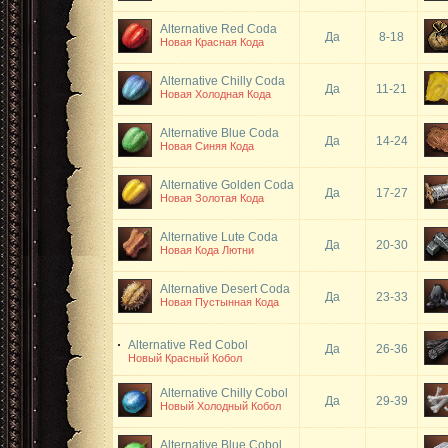
Alternative Red Coda
Да
8-18
Новая Красная Кода
Alternative Chilly Coda
Да
11-21
Новая Холодная Кода
Alternative Blue Coda
Да
14-24
Новая Синяя Кода
Alternative Golden Coda
Да
17-27
Новая Золотая Кода
Alternative Lute Coda
Да
20-30
Новая Кода Лютни
Alternative Desert Coda
Да
23-33
Новая Пустынная Кода
Alternative Red Cobol
Да
26-36
Новый Красный Кобол
Alternative Chilly Cobol
Да
29-39
Новый Холодный Кобол
Alternative Blue Cobol