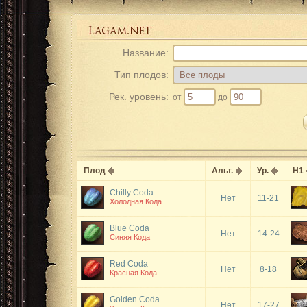
Название:
Тип плодов:
Рек. уровень:
от
до
Плод
Альт.
Ур.
Н1
Chilly Coda
Нет
11-21
Холодная Кода
Blue Coda
Нет
14-24
Синяя Кода
Red Coda
Нет
8-18
Красная Кода
Golden Coda
Нет
17-27