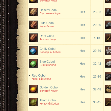
Золотая Кода
Desert Coda
Нет
23-33
Пустынная Кода
Lute Coda
Нет
20-30
Кода Лютни
Dark Coda
Нет
5-15
Темная Кода
Chilly Cobol
Нет
29-39
Холодный Кобол
Blue Cobol
Нет
32-42
Синий Кобол
Red Cobol
Нет
26-36
Красный Кобол
Golden Cobol
Нет
38-48
Золотой Кобол
Thorn Cobol
Нет
35-45
Колючий Кобол