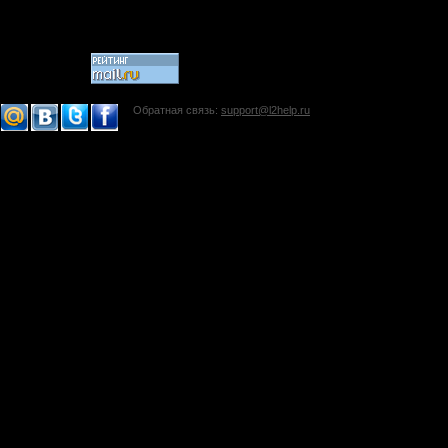
Обратная связь:
support@l2help.ru
!-->