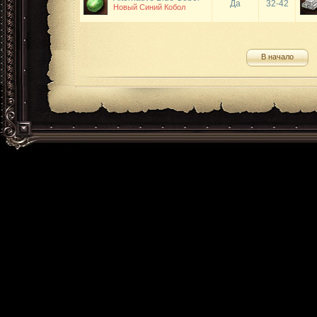
Да
32-42
Новый Синий Кобол
В начало