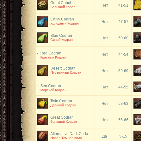
Great Cobol
Нет
41-51
Большой Кобол
Chilly Codran
Нет
47-57
Холодный Кодран
Blue Codran
Нет
50-60
Синий Кодран
Red Codran
Нет
44-54
Красный Кодран
Desert Codran
Нет
59-69
Пустынный Кодран
Sea Codran
Нет
44-55
Морской Кодран
Twin Codran
Нет
53-63
Двойной Кодран
Great Codran
Нет
56-66
Большой Кодран
Alternative Dark Coda
Да
5-15
Новая Темная Кода