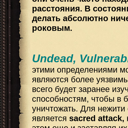
расстояния. В состоя
делать абсолютно ниче
роковым.
Undead, Vulnerabl
этими определениями мо
являются более уязвимы
всего будет заранее изу
способностям, чтобы в 
уничтожать. Для нежит
является
sacred attack,
этом еще и заставляя их