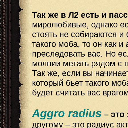
Так же в Л2 есть и па
миролюбивые, однако есл
стоять не собираются и 
такого моба, то он как и
преследовать вас. Но ес
молнии метать рядом с н
Так же, если вы начинае
который бьет такого моб
будет считать вас врагом
Aggro radius
– это
другому – это радиус ак