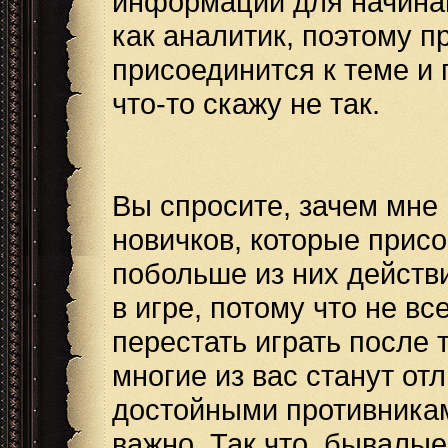
информации для начинающ
как аналитик, поэтому п
присоединится к теме и 
что-то скажу не так.
Вы спросите, зачем мне 
новичков, которые прис
побольше из них действ
в игре, потому что не вс
перестать играть после т
многие из вас станут о
достойными противникам
важно. Так что, бывалые