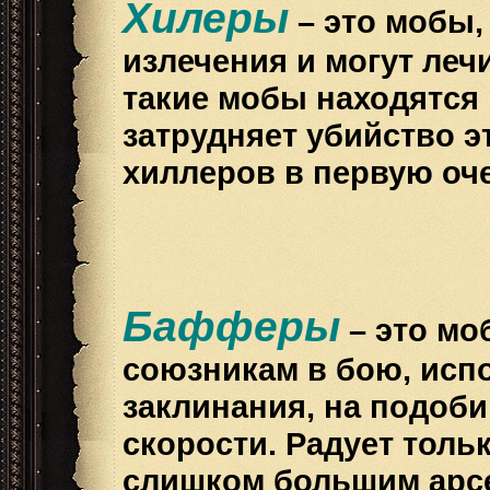
Хилеры
– это мобы
излечения и могут леч
такие мобы находятся 
затрудняет убийство э
хиллеров в первую оч
Бафферы
– это мо
союзникам в бою, исп
заклинания, на подоби
скорости. Радует толь
слишком большим арсе