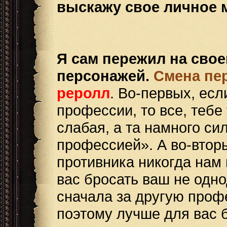
выскажу свое личное 
Я сам пережил на свое
персонажей.
Смена пе
реролл
. Во-первых, есл
профессии, то все, тебе
слабая, а та намного си
профессией». А во-втор
противника никогда нам 
вас бросать ваш не одно
сначала за другую профе
поэтому лучше для вас б