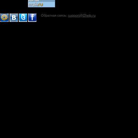
Обратная связь:
support@l2help.ru
!-->