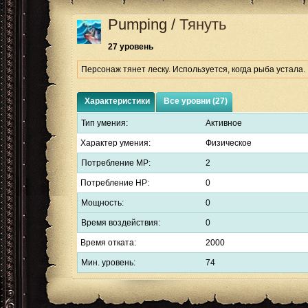
Pumping
/
Тянуть
27 уровень
Персонаж тянет леску. Используется, когда рыба устала.
Характеристики
Все уровни (27)
Тип умения:
Активное
Характер умения:
Физическое
Потребление MP:
2
Потребление HP:
0
Мощность:
0
Время воздействия:
0
Время отката:
2000
Мин. уровень:
74