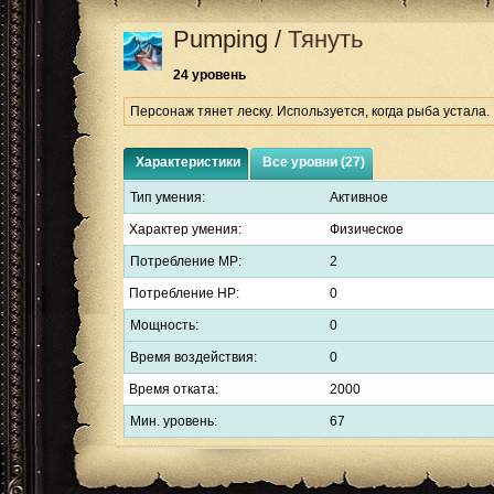
Pumping
/
Тянуть
24 уровень
Персонаж тянет леску. Используется, когда рыба устала.
Характеристики
Все уровни (27)
Тип умения:
Активное
Характер умения:
Физическое
Потребление MP:
2
Потребление HP:
0
Мощность:
0
Время воздействия:
0
Время отката:
2000
Мин. уровень:
67