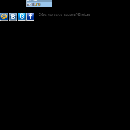
Обратная связь:
support@l2help.ru
!-->