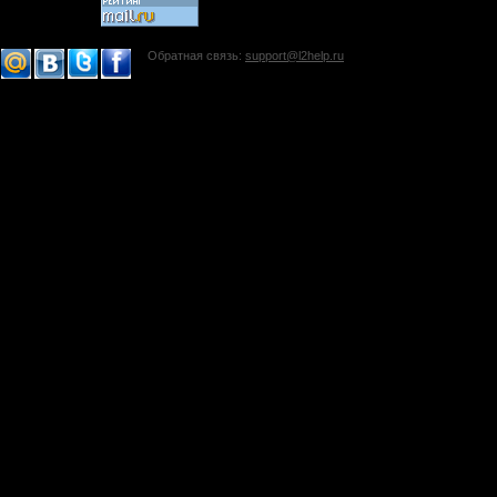
Обратная связь:
support@l2help.ru
!-->