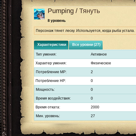
Pumping
/
Тянуть
8 уровень
Персонаж тянет леску. Используется, когда рыба устала.
Характеристики
Все уровни (27)
Тип умения:
Активное
Характер умения:
Физическое
Потребление MP:
2
Потребление HP:
0
Мощность:
0
Время воздействия:
0
Время отката:
2000
Мин. уровень:
27