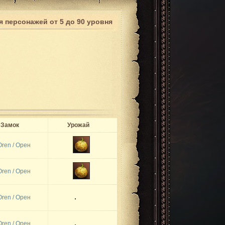
я персонажей от 5 до 90 уровня
Замок
Урожай
Oren / Орен
Oren / Орен
Oren / Орен
Oren / Орен