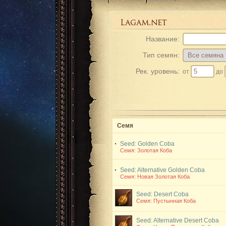
Название:
Тип семян:
Рек. уровень:
от
до
Семя
Seed: Golden Coba
Семя: Золотая Коба
Seed: Alternative Golden Coba
Семя: Новая Золотая Коба
Seed: Desert Coba
Семя: Пустынная Коба
Seed: Alternative Desert Coba