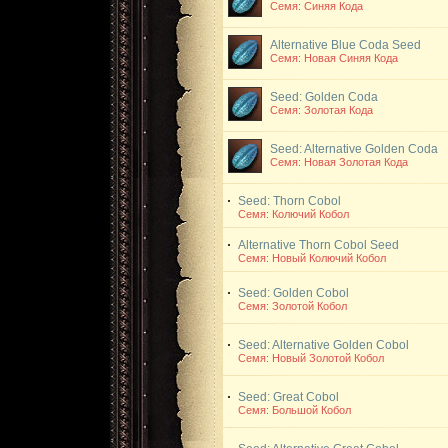
Семя: Синяя Кода
Alternative Blue Coda Seed
Семя: Новая Синяя Кода
Seed: Golden Coda
Семя: Золотая Кода
Seed: Alternative Golden Coda
Семя: Новая Золотая Кода
Seed: Thorn Cobol
Семя: Колючий Кобол
Alternative Thorn Cobol Seed
Семя: Новый Колючий Кобол
Seed: Golden Cobol
Семя: Золотой Кобол
Seed: Alternative Golden Cobol
Семя: Новый Золотой Кобол
Seed: Great Cobol
Семя: Большой Кобол