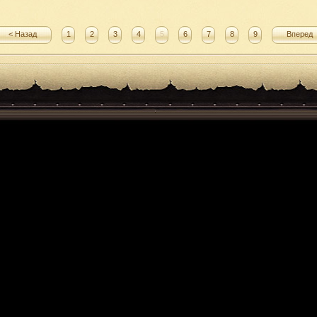
< Назад
1
2
3
4
5
6
7
8
9
Вперед