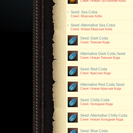
Семя: Новая Пустынная Коба
Seed: Sea Coba
Семя: Морская Коба
Seed: Alternative Sea Coba
Семя: Новая Морская Коба
Seed: Dark Coda
Семя: Темная Кода
Alternative Dark Coda Seed
Семя: Новая Темная Кода
Seed: Red Coda
Семя: Красная Кода
Alternative Red Coda Seed
Семя: Новая Красная Кода
Seed: Chilly Coda
Семя: Холодная Кода
Seed: Alternative Chilly Coda
Семя: Новая Холодная Кода
Seed: Blue Coda