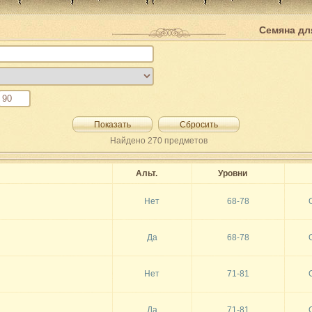
Семяна дл
Показать
Сбросить
Найдено
270
предметов
Альт.
Уровни
Нет
68-78
Да
68-78
Нет
71-81
Да
71-81