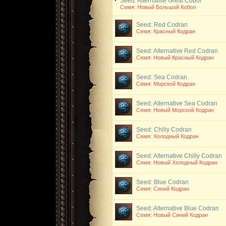
Seed: Alternative Great Cobol
Семя: Новый Большой Кобол
Seed: Red Codran
Семя: Красный Кодран
Seed: Alternative Red Codran
Семя: Новый Красный Кодран
Seed: Sea Codran
Семя: Морской Кодран
Seed: Alternative Sea Codran
Семя: Новый Морской Кодран
Seed: Chilly Codran
Семя: Холодный Кодран
Seed: Alternative Chilly Codran
Семя: Новый Холодный Кодран
Seed: Blue Codran
Семя: Синий Кодран
Seed: Alternative Blue Codran
Семя: Новый Синий Кодран