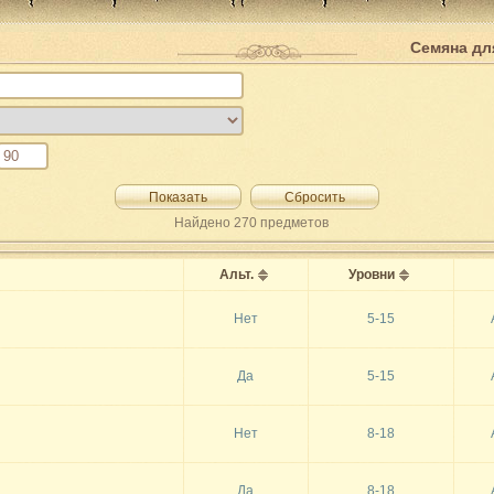
Семяна дл
Показать
Сбросить
Найдено
270
предметов
Альт.
Уровни
Нет
5-15
Да
5-15
Нет
8-18
Да
8-18