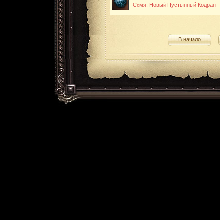
Семя: Новый Пустынный Кодран
В начало