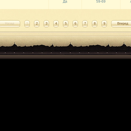
Да
59-69
Назад
1
2
3
4
5
6
7
8
9
Вперед