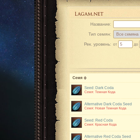
Название:
Тип семян:
Рек. уровень:
от
до
Семя
Seed: Dark Coda
Семя: Темная Кода
Alternative Dark Coda Seed
Семя: Новая Темная Кода
Seed: Red Coda
Семя: Красная Кода
Alternative Red Coda Seed