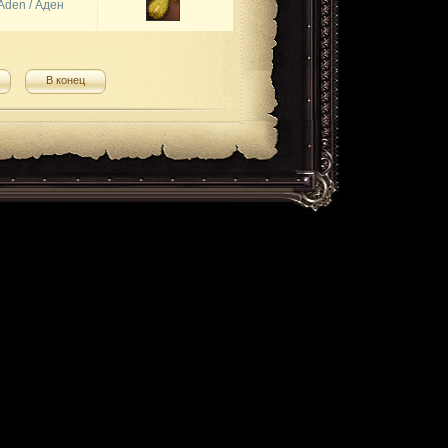
Aden / Аден
В конец