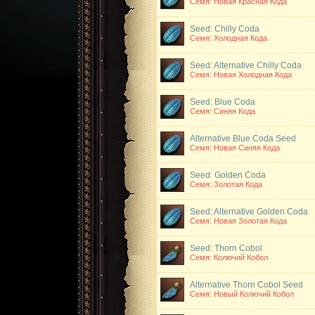
Семя: Новая Красная Кода
Seed: Chilly Coda
Семя: Холодная Кода
Seed: Alternative Chilly Coda
Семя: Новая Холодная Кода
Seed: Blue Coda
Семя: Синяя Кода
Alternative Blue Coda Seed
Семя: Новая Синяя Кода
Seed: Golden Coda
Семя: Золотая Кода
Seed: Alternative Golden Coda
Семя: Новая Золотая Кода
Seed: Thorn Cobol
Семя: Колючий Кобол
Alternative Thorn Cobol Seed
Семя: Новый Колючий Кобол