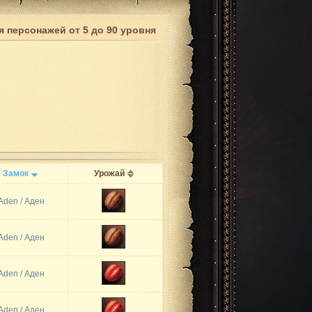
я персонажей от 5 до 90 уровня
Замок
Урожай
Aden / Аден
Aden / Аден
Aden / Аден
Aden / Аден