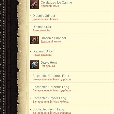
Crystalized Ice Canine
Ледяной Клык
Diabolic Grinder
Дьявольские Клыки
Diamond Drill
Алмазный Рог
Draconic Chopper
Драконий Колун
Draconic Slicer
Резак Дракона
Drake Horn
Рог Дрейка
Enchanted Cerberus Fang
Зачарованный Клык Цербера
Enchanted Cerberus Fang
Зачарованный Клык Цербера
Enchanted Coyote Fang
Зачарованный Клык Койота
Enchanted Fenril Fang
Зачарованный Клык Фенрира