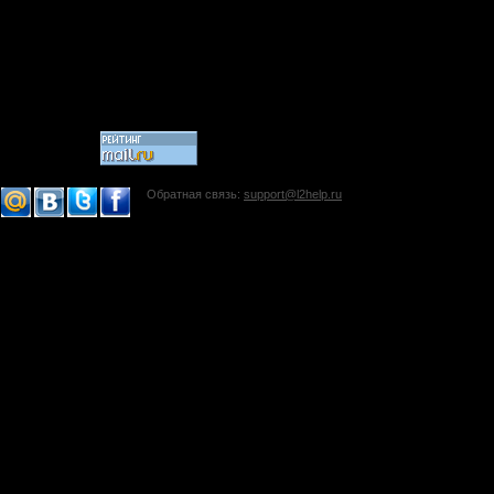
Обратная связь:
support@l2help.ru
!-->