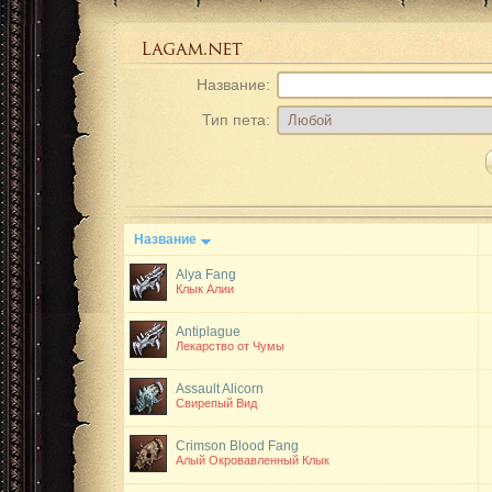
Название:
Тип пета:
Название
Alya Fang
Клык Алии
Antiplague
Лекарство от Чумы
Assault Alicorn
Свирепый Вид
Crimson Blood Fang
Алый Окровавленный Клык