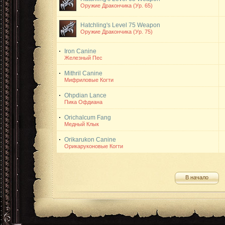
Оружие Дракончика (Ур. 65)
Hatchling's Level 75 Weapon
Оружие Дракончика (Ур. 75)
Iron Canine
Железный Пес
Mithril Canine
Мифриловые Когти
Ohpdian Lance
Пика Офдиана
Orichalcum Fang
Медный Клык
Orikarukon Canine
Орикаруконовые Когти
В начало