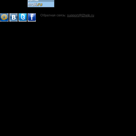
Обратная связь:
support@l2help.ru
!-->