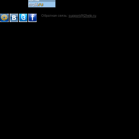
Обратная связь:
support@l2help.ru
!-->