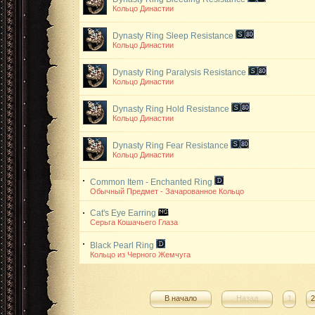
Кольцо Династии
Dynasty Ring
Sleep Resistance
Кольцо Династии
Dynasty Ring
Paralysis Resistance
Кольцо Династии
Dynasty Ring
Hold Resistance
Кольцо Династии
Dynasty Ring
Fear Resistance
Кольцо Династии
Common Item - Enchanted Ring
Обычный Предмет - Зачарованное Кольцо
Cat's Eye Earring
Серьга Кошачьего Глаза
Black Pearl Ring
Кольцо из Черного Жемчуга
В начало
Назад
1
2