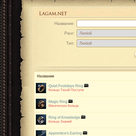
Название:
Ранг:
Тип:
Название
Quiet Footsteps Ring
Кольцо Тихой Поступи
Magic Ring
Магическое Кольцо
Ring of Knowledge
Кольцо Знаний
Apprentice's Earring