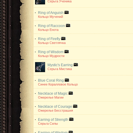
Серьга Ученика
Ring of Anguish
Кольцо Мучений
Ring of Raccoon
Кольцо Енота
Ring of Firefly
Кольцо Светлячка
Ring of Wisdom
Кольцо Мудрости
Mystic's Earring
Серьга Мистика
Blue Coral Ring
Синее Коралловое Кольцо
Necklace of Magic
Ожерелье Магии
Necklace of Courage
Ожерелье Бесстрашия
Earring of Strength
Серьга Силы
Earring of Wisdom