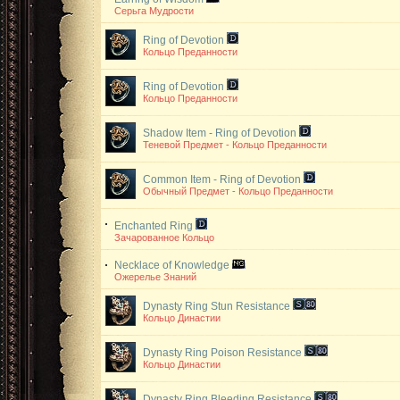
Серьга Мудрости
Ring of Devotion
Кольцо Преданности
Ring of Devotion
Кольцо Преданности
Shadow Item - Ring of Devotion
Теневой Предмет - Кольцо Преданности
Common Item - Ring of Devotion
Обычный Предмет - Кольцо Преданности
Enchanted Ring
Зачарованное Кольцо
Necklace of Knowledge
Ожерелье Знаний
Dynasty Ring
Stun Resistance
Кольцо Династии
Dynasty Ring
Poison Resistance
Кольцо Династии
Dynasty Ring
Bleeding Resistance