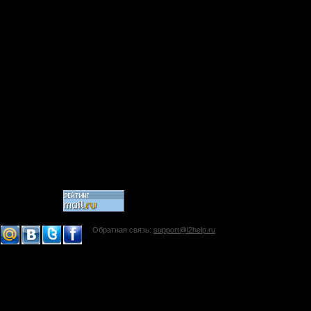
Обратная связь:
support@l2help.ru
!-->