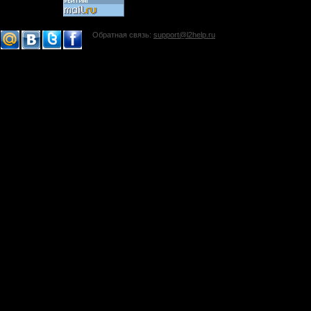
Обратная связь:
support@l2help.ru
!-->