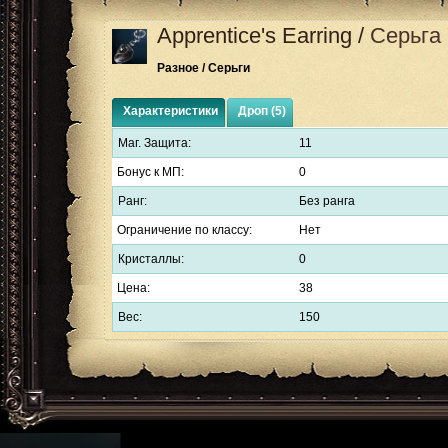
Apprentice's Earring
/
Серьга
Разное / Серьги
Характеристики
Дроп (5)
Маг. Защита:
11
Бонус к МП:
0
Ранг:
Без ранга
Ограничение по классу:
Нет
Кристаллы:
0
Цена:
38
Вес:
150