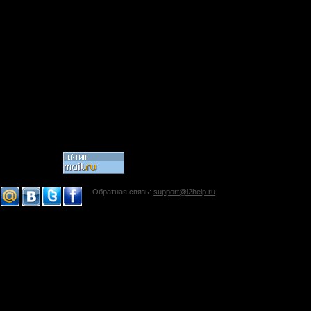
Обратная связь:
support@l2help.ru
!-->