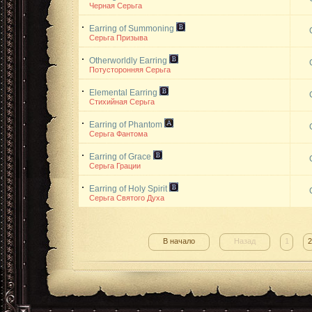
Черная Серьга
Earring of Summoning
Серьга Призыва
Otherworldly Earring
Потусторонняя Серьга
Elemental Earring
Стихийная Серьга
Earring of Phantom
Серьга Фантома
Earring of Grace
Серьга Грации
Earring of Holy Spirit
Серьга Святого Духа
В начало
Назад
1
2