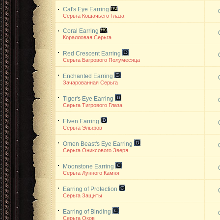
Cat's Eye Earring
Серьга Кошачьего Глаза
Coral Earring
Коралловая Серьга
Red Crescent Earring
Серьга Багрового Полумесяца
Enchanted Earring
Зачарованная Серьга
Tiger's Eye Earring
Серьга Тигрового Глаза
Elven Earring
Серьга Эльфов
Omen Beast's Eye Earring
Серьга Ониксового Зверя
Moonstone Earring
Серьга Лунного Камня
Earring of Protection
Серьга Защиты
Earring of Binding
Серьга Оков