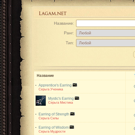
Название:
Ранг:
Тип:
Название
Apprentice's Earring
Серьга Ученика
Mystic's Earring
Серьга Мистика
Earring of Strength
Серьга Силы
Earring of Wisdom
Серьга Мудрости