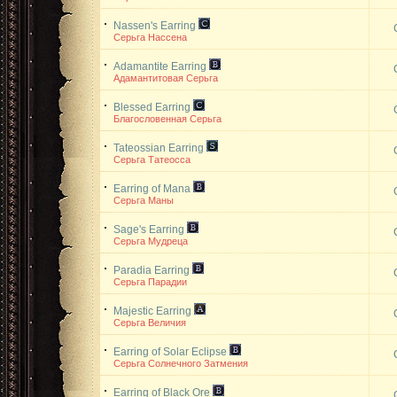
Nassen's Earring
Серьга Нассена
Adamantite Earring
Адамантитовая Серьга
Blessed Earring
Благословенная Серьга
Tateossian Earring
Серьга Татеосса
Earring of Mana
Серьга Маны
Sage's Earring
Серьга Мудреца
Paradia Earring
Серьга Парадии
Majestic Earring
Серьга Величия
Earring of Solar Eclipse
Серьга Солнечного Затмения
Earring of Black Ore