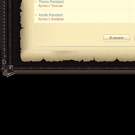
Thons Pendant
Кулон с Тонсом
Asofe Pendant
Кулон с Азофом
В начало