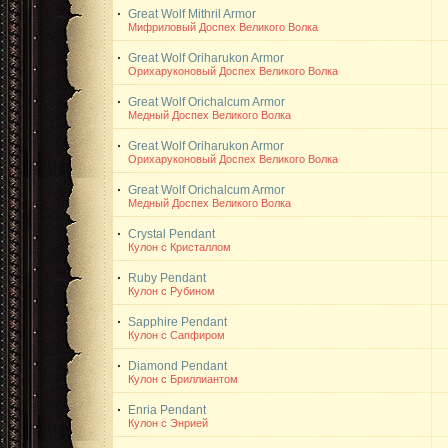
Great Wolf Mithril Armor
Мифриловый Доспех Великого Волка
Great Wolf Oriharukon Armor
Орихаруконовый Доспех Великого Волка
Great Wolf Orichalcum Armor
Медный Доспех Великого Волка
Great Wolf Oriharukon Armor
Орихаруконовый Доспех Великого Волка
Great Wolf Orichalcum Armor
Медный Доспех Великого Волка
Crystal Pendant
Кулон с Кристаллом
Ruby Pendant
Кулон с Рубином
Sapphire Pendant
Кулон с Сапфиром
Diamond Pendant
Кулон с Бриллиантом
Enria Pendant
Кулон с Энрией