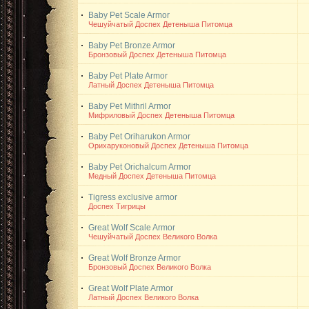
Baby Pet Scale Armor
Чешуйчатый Доспех Детеныша Питомца
Baby Pet Bronze Armor
Бронзовый Доспех Детеныша Питомца
Baby Pet Plate Armor
Латный Доспех Детеныша Питомца
Baby Pet Mithril Armor
Мифриловый Доспех Детеныша Питомца
Baby Pet Oriharukon Armor
Орихаруконовый Доспех Детеныша Питомца
Baby Pet Orichalcum Armor
Медный Доспех Детеныша Питомца
Tigress exclusive armor
Доспех Тигрицы
Great Wolf Scale Armor
Чешуйчатый Доспех Великого Волка
Great Wolf Bronze Armor
Бронзовый Доспех Великого Волка
Great Wolf Plate Armor
Латный Доспех Великого Волка