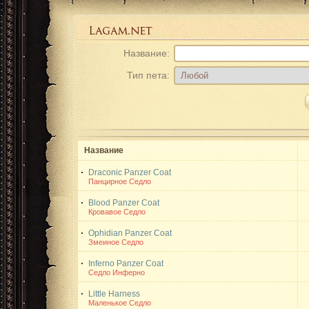
Название:
Тип пета:
Название
Draconic Panzer Coat
Панцирное Седло
Blood Panzer Coat
Кровавое Седло
Ophidian Panzer Coat
Змеиное Седло
Inferno Panzer Coat
Седло Инферно
Little Harness
Маленькое Седло