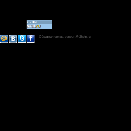
Обратная связь:
support@l2help.ru
!-->