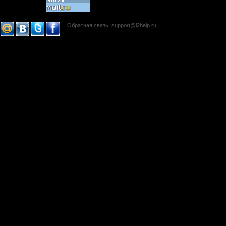
Обратная связь:
support@l2help.ru
!-->