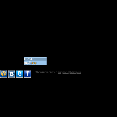
Обратная связь:
support@l2help.ru
!-->