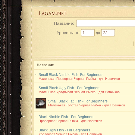
Название:
Уровень:
от
до
Название
Small Black Nimble Fish: For Beginners
Маленькая Проворная Черная Рыбка - для Новичков
Small Black Ugly Fish - For Beginners
Маленькая Уродливая Черная Рыбка - для Новичков
Small Black Fat Fish - For Beginners
Маленькая Толстая Черная Рыбка - для Новичков
Black Nimble Fish - For Beginners
Проворная Черная Рыбка - для Новичков
Black Ugly Fish - For Beginners
Уродливая Черная Рыбка - для Новичков