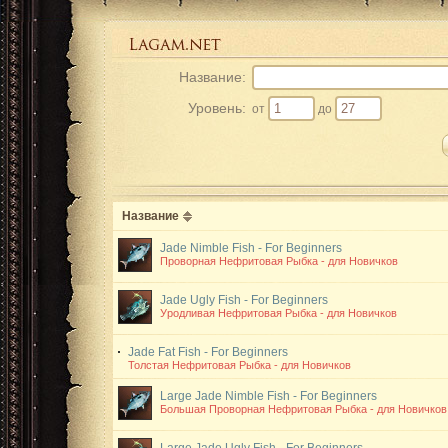
Название:
Уровень:
от
до
Название
Jade Nimble Fish - For Beginners
Проворная Нефритовая Рыбка - для Новичков
Jade Ugly Fish - For Beginners
Уродливая Нефритовая Рыбка - для Новичков
Jade Fat Fish - For Beginners
Толстая Нефритовая Рыбка - для Новичков
Large Jade Nimble Fish - For Beginners
Большая Проворная Нефритовая Рыбка - для Новичков