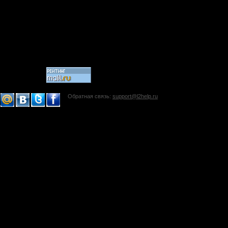
Обратная связь:
support@l2help.ru
!-->