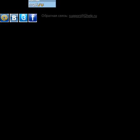
Обратная связь:
support@l2help.ru
!-->