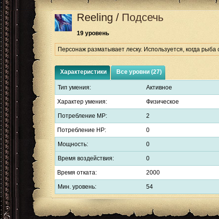
Reeling
/
Подсечь
19 уровень
Персонаж разматывает леску. Используется, когда рыба 
Характеристики
Все уровни (27)
Тип умения:
Активное
Характер умения:
Физическое
Потребление MP:
2
Потребление HP:
0
Мощность:
0
Время воздействия:
0
Время отката:
2000
Мин. уровень:
54