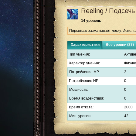
Reeling
/
Подсечь
14 уровень
Персонаж разматывает леску. Использ
Характеристики
Все уровни (27)
Тип умения:
Актив
Характер умения:
Физич
Потребление MP:
2
Потребление HP:
0
Мощность:
0
Время воздействия:
0
Время отката:
2000
Мин. уровень:
42