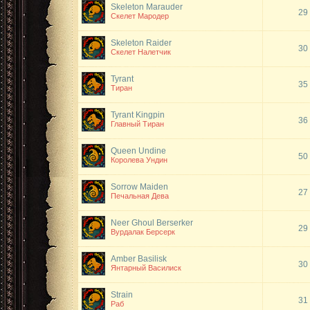
Skeleton Marauder
29
Скелет Мародер
Skeleton Raider
30
Скелет Налетчик
Tyrant
35
Тиран
Tyrant Kingpin
36
Главный Тиран
Queen Undine
50
Королева Ундин
Sorrow Maiden
27
Печальная Дева
Neer Ghoul Berserker
29
Вурдалак Берсерк
Amber Basilisk
30
Янтарный Василиск
Strain
31
Раб