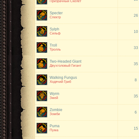
Призрачный Скелет
Specter
26
Спектр
Sylph
10
Сильф
Troll
33
Тролль
Two-Headed Giant
35
Двухголовый Гигант
Walking Fungus
8
Ходячий Гриб
Wyrm
35
Змей
Zombie
6
Зомби
Puma
15
Пума