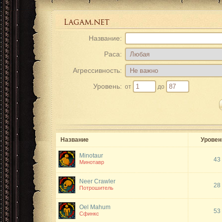
Название:
Раса:
Агрессивность:
Уровень:
от
до
Название
Уровен
Minotaur
43
Минотавр
Neer Crawler
28
Потрошитель
Oel Mahum
53
Сфинкс