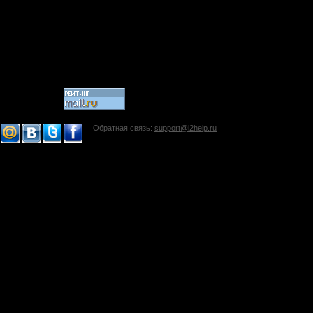
Обратная связь:
support@l2help.ru
!-->