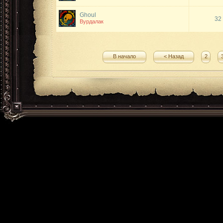
Ghoul
32
Вурдалак
В начало
< Назад
2