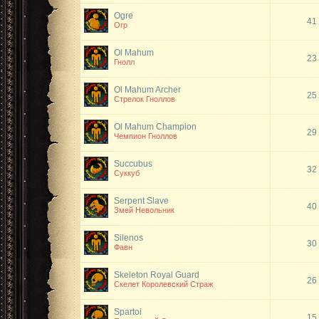
Ogre
41
Огр
Ol Mahum
23
Гнолл
Ol Mahum Archer
25
Стрелок Гноллов
Ol Mahum Champion
29
Чемпион Гноллов
Succubus
32
Суккуб
Serpent Slave
40
Змей Невольник
Silenos
30
Фавн
Skeleton Royal Guard
26
Скелет Королевский Страж
Spartoi
15