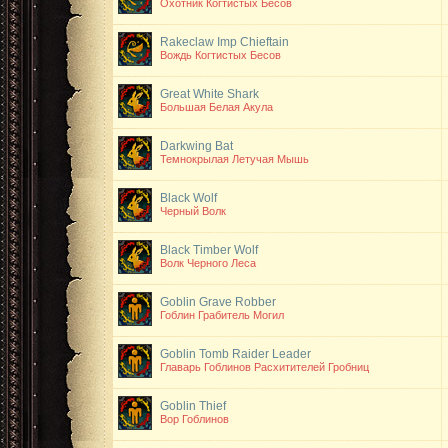
Охотник Когтистых Бесов
Rakeclaw Imp Chieftain
Вождь Когтистых Бесов
Great White Shark
Большая Белая Акула
Darkwing Bat
Темнокрылая Летучая Мышь
Black Wolf
Черный Волк
Black Timber Wolf
Волк Черного Леса
Goblin Grave Robber
Гоблин Грабитель Могил
Goblin Tomb Raider Leader
Главарь Гоблинов Расхитителей Гробниц
Goblin Thief
Вор Гоблинов