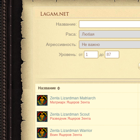
Название:
Раса:
Агрессивность:
Уровень:
от
до
Название
Zenta Lizardman Matriarch
Матриарх Ящеров Зента
Zenta Lizardman Scout
Разведчик Ящеров Зента
Zenta Lizardman Warrior
Воин Ящеров Зента