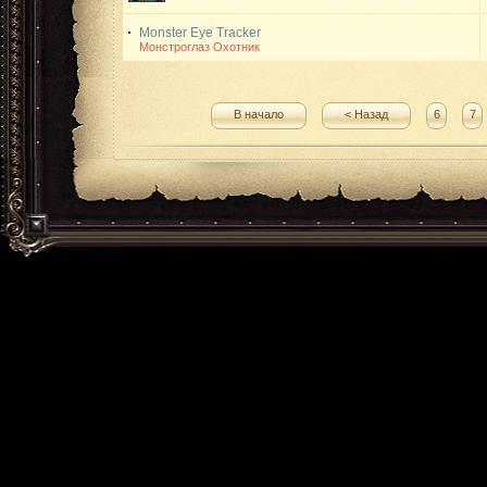
Monster Eye Tracker
Монстроглаз Охотник
В начало
< Назад
6
7