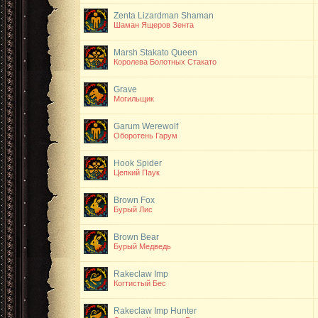
Zenta Lizardman Shaman
Шаман Ящеров Зента
Marsh Stakato Queen
Королева Болотных Стакато
Grave
Могильщик
Garum Werewolf
Оборотень Гарум
Hook Spider
Цепкий Паук
Brown Fox
Бурый Лис
Brown Bear
Бурый Медведь
Rakeclaw Imp
Когтистый Бес
Rakeclaw Imp Hunter