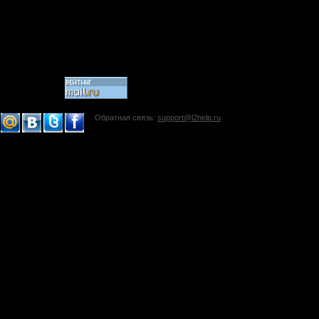
Обратная связь:
support@l2help.ru
!-->