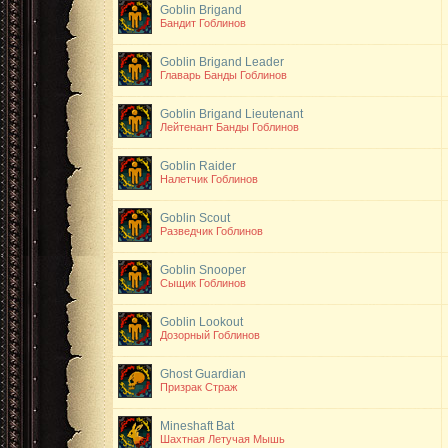
Goblin Brigand
Бандит Гоблинов
Goblin Brigand Leader
Главарь Банды Гоблинов
Goblin Brigand Lieutenant
Лейтенант Банды Гоблинов
Goblin Raider
Налетчик Гоблинов
Goblin Scout
Разведчик Гоблинов
Goblin Snooper
Сыщик Гоблинов
Goblin Lookout
Дозорный Гоблинов
Ghost Guardian
Призрак Страж
Mineshaft Bat
Шахтная Летучая Мышь