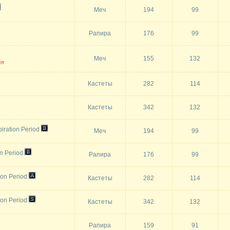
Меч
194
99
Рапира
176
99
Меч
155
132
ея
Кастеты
282
114
Кастеты
342
132
iration Period
Меч
194
99
n Period
Рапира
176
99
ion Period
Кастеты
282
114
ion Period
Кастеты
342
132
Рапира
159
91