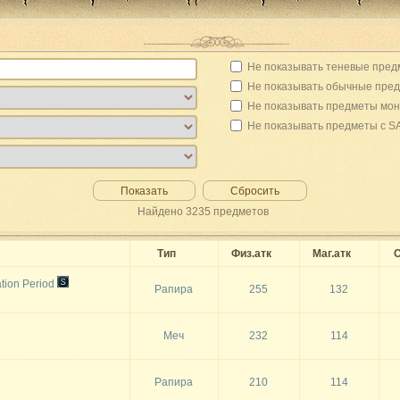
Не показывать теневые пред
Не показывать обычные пре
Не показывать предметы мон
Не показывать предметы с S
Показать
Сбросить
Найдено
3235
предметов
Тип
Физ.атк
Маг.атк
С
tion Period
Рапира
255
132
Меч
232
114
Рапира
210
114