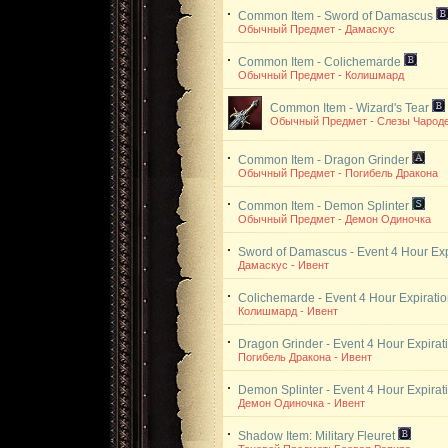
Common Item - Sword of Damascus
Обычный Предмет - Дамаскус
Common Item - Colichemarde
Обычный Предмет - Колишмард
Common Item - Wizard's Tear
Обычный Предмет - Слезы Чарод
Common Item - Dragon Grinder
Обычный Предмет - Погибель Дракона
Common Item - Demon Splinter
Обычный Предмет - Демон Одиночка
Sword of Damascus - Event
4 Hour Exp
Дамаскус - Ивент
Colichemarde - Event
4 Hour Expiratio
Колишмард - Ивент
Dragon Grinder - Event
4 Hour Expirat
Погибель Дракона - Ивент
Demon Splinter - Event
4 Hour Expirat
Демон Одиночка - Ивент
Shadow Item: Military Fleuret