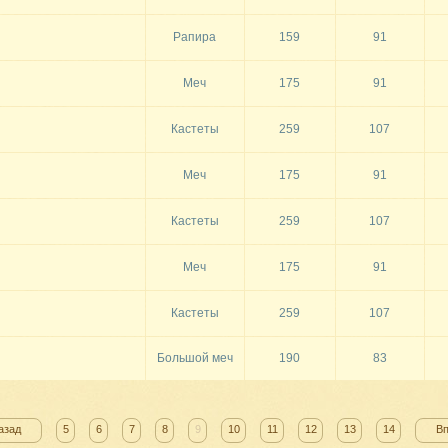
Рапира
159
91
Меч
175
91
Кастеты
259
107
Меч
175
91
Кастеты
259
107
Меч
175
91
Кастеты
259
107
Большой меч
190
83
азад
5
6
7
8
9
10
11
12
13
14
В