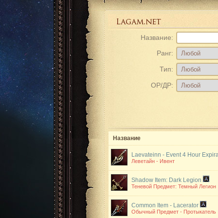
Название:
Ранг:
Тип:
ОР/ДР:
Название
Laevateinn - Event
4 Hour Expira
Леветайн - Ивент
Shadow Item: Dark Legion
Теневой Предмет: Темный Легион
Common Item - Lacerator
Обычный Предмет - Протыкатель