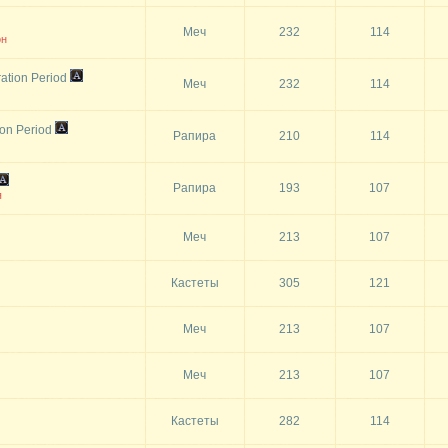
Меч
232
114
он
ation Period
Меч
232
114
ion Period
Рапира
210
114
Рапира
193
107
я
Меч
213
107
Кастеты
305
121
Меч
213
107
Меч
213
107
Кастеты
282
114