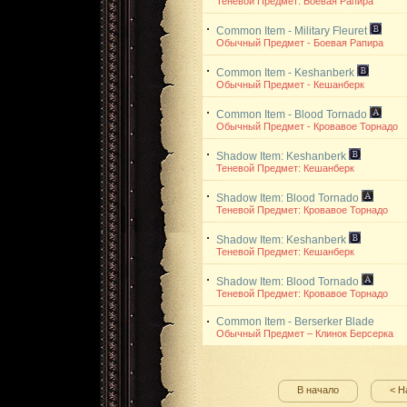
Теневой Предмет: Боевая Рапира
Common Item - Military Fleuret
Обычный Предмет - Боевая Рапира
Common Item - Keshanberk
Обычный Предмет - Кешанберк
Common Item - Blood Tornado
Обычный Предмет - Кровавое Торнадо
Shadow Item: Keshanberk
Теневой Предмет: Кешанберк
Shadow Item: Blood Tornado
Теневой Предмет: Кровавое Торнадо
Shadow Item: Keshanberk
Теневой Предмет: Кешанберк
Shadow Item: Blood Tornado
Теневой Предмет: Кровавое Торнадо
Common Item - Berserker Blade
Обычный Предмет – Клинок Берсерка
В начало
< Н