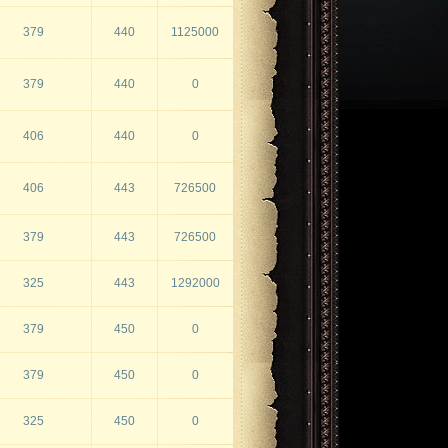
379
440
1125000
379
440
0
406
440
0
406
443
726500
379
443
726500
325
443
1292000
379
450
0
379
450
0
325
450
0