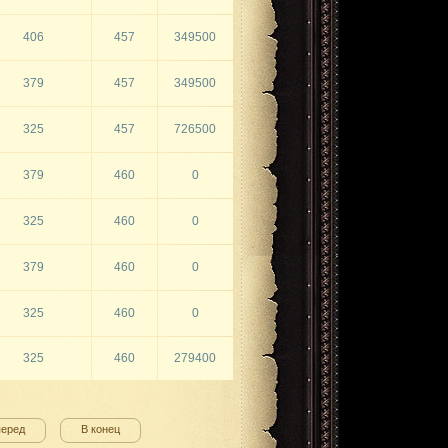
406
457
349500
379
457
349500
325
457
726500
379
460
0
325
460
0
379
460
0
325
460
0
325
460
279400
перед
В конец