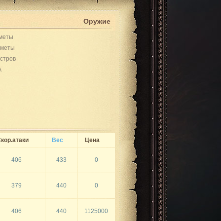
Оружие
меты
дметы
стров
A
кор.атаки
Вес
Цена
406
433
0
379
440
0
406
440
1125000