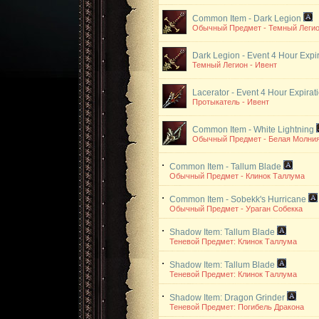
Common Item - Dark Legion
Обычный Предмет - Темный Леги
Dark Legion - Event
4 Hour Expir
Темный Легион - Ивент
Lacerator - Event
4 Hour Expirat
Протыкатель - Ивент
Common Item - White Lightning
Обычный Предмет - Белая Молни
Common Item - Tallum Blade
Обычный Предмет - Клинок Таллума
Common Item - Sobekk's Hurricane
Обычный Предмет - Ураган Собекка
Shadow Item: Tallum Blade
Теневой Предмет: Клинок Таллума
Shadow Item: Tallum Blade
Теневой Предмет: Клинок Таллума
Shadow Item: Dragon Grinder
Теневой Предмет: Погибель Дракона