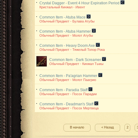
Crystal Dagger - Event
4 Hour Expiration Period
Кристальный Кинжал - Ивент
Common Item - Atuba Mace
Обычный Предмет - Булава Атубы
Common Item - Atuba Hammer
Обычный Предмет - Молот Атубы
Common Item - Heavy Doom Axe
Обычный Предмет - Тяжелый Топор Рока
Common Item - Dark Screamer
Обычный Предмет - Кинжал Тьмы
Common Item - Pa'agrian Hammer
Обычный Предмет - Молот Паагрио
Common Item - Paradia Staff
Обычный Предмет - Посох Парадии
Common Item - Deadman's Staff
Обычный Предмет - Посох Мертвеца
В начало
< Назад
2