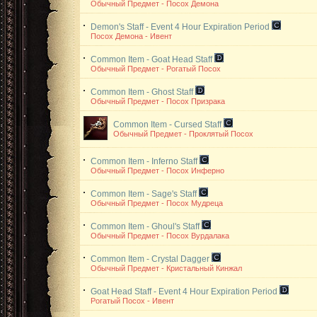
Обычный Предмет - Посох Демона
Demon's Staff - Event
4 Hour Expiration Period
Посох Демона - Ивент
Common Item - Goat Head Staff
Обычный Предмет - Рогатый Посох
Common Item - Ghost Staff
Обычный Предмет - Посох Призрака
Common Item - Cursed Staff
Обычный Предмет - Проклятый Посох
Common Item - Inferno Staff
Обычный Предмет - Посох Инферно
Common Item - Sage's Staff
Обычный Предмет - Посох Мудреца
Common Item - Ghoul's Staff
Обычный Предмет - Посох Вурдалака
Common Item - Crystal Dagger
Обычный Предмет - Кристальный Кинжал
Goat Head Staff - Event
4 Hour Expiration Period
Рогатый Посох - Ивент