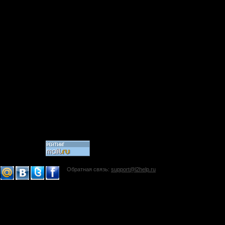
Обратная связь:
support@l2help.ru
!-->