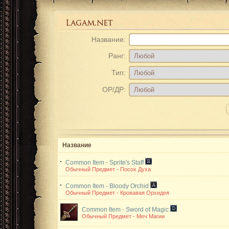
Название:
Ранг:
Тип:
ОР/ДР:
Название
Common Item - Sprite's Staff
Обычный Предмет - Посох Духа
Common Item - Bloody Orchid
Обычный Предмет - Кровавая Орхидея
Common Item - Sword of Magic
Обычный Предмет - Меч Магии