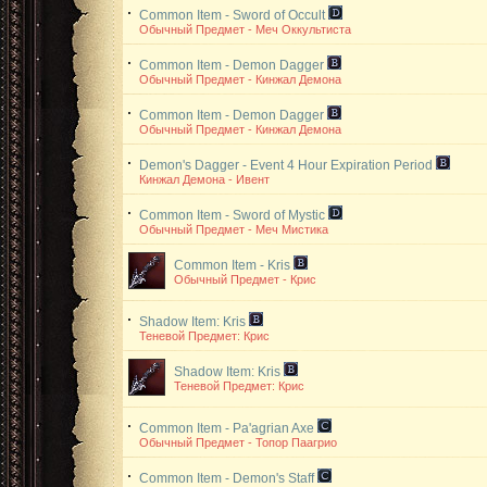
Common Item - Sword of Occult
Обычный Предмет - Меч Оккультиста
Common Item - Demon Dagger
Обычный Предмет - Кинжал Демона
Common Item - Demon Dagger
Обычный Предмет - Кинжал Демона
Demon's Dagger - Event
4 Hour Expiration Period
Кинжал Демона - Ивент
Common Item - Sword of Mystic
Обычный Предмет - Меч Мистика
Common Item - Kris
Обычный Предмет - Крис
Shadow Item: Kris
Теневой Предмет: Крис
Shadow Item: Kris
Теневой Предмет: Крис
Common Item - Pa'agrian Axe
Обычный Предмет - Топор Паагрио
Common Item - Demon's Staff