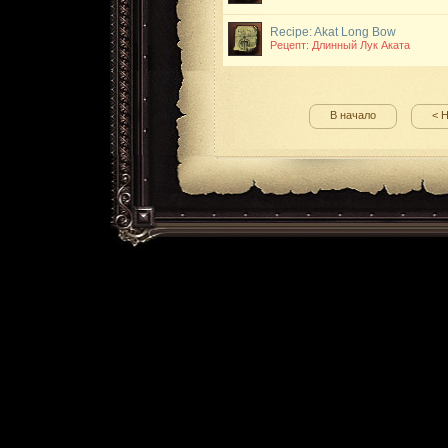
Recipe: Akat Long Bow
Рецепт: Длинный Лук Аката
В начало
< 