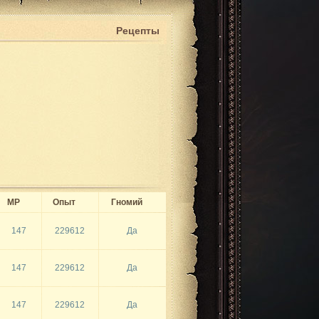
Рецепты
MP
Опыт
Гномий
147
229612
Да
147
229612
Да
147
229612
Да