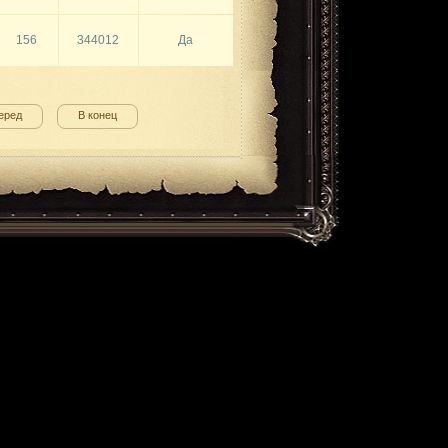
156
344012
Да
еред
В конец