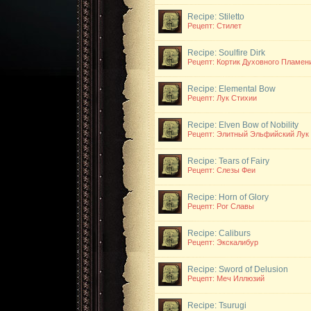
Recipe: Stiletto
Рецепт: Стилет
Recipe: Soulfire Dirk
Рецепт: Кортик Духовного Пламен
Recipe: Elemental Bow
Рецепт: Лук Стихии
Recipe: Elven Bow of Nobility
Рецепт: Элитный Эльфийский Лук
Recipe: Tears of Fairy
Рецепт: Слезы Феи
Recipe: Horn of Glory
Рецепт: Рог Славы
Recipe: Caliburs
Рецепт: Экскалибур
Recipe: Sword of Delusion
Рецепт: Меч Иллюзий
Recipe: Tsurugi