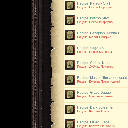
Recipe: Paradia Staff
Рецепт: Посох Парадии
Recipe: Inferno Staff
Рецепт: Посох Инферно
Recipe: Pa'agrian Hammer
Рецепт: Молот Паагрио
Recipe: Sage's Staff
Рецепт: Посох Мудреца
Recipe: Club of Nature
Рецепт: Дубина Природы
Recipe: Mace of the Underworld
Рецепт: Булава Преисподней
Recipe: Grace Dagger
Рецепт: Изящный Кинжал
Recipe: Dark Screamer
Рецепт: Кинжал Тьмы
Recipe: Fisted Blade
Рецепт: Кастетные Клинки