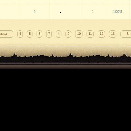
5
1
100%
Назад
4
5
6
7
8
9
10
11
12
13
Вп