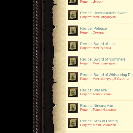
Рецепт: Цуруги
Recipe: Homunkulus's Sword
Рецепт: Меч Гомункула
Recipe: Poleaxe
Рецепт: Секира
Recipe: Sword of Limit
Рецепт: Меч Рубежа
Recipe: Sword of Nightmare
Рецепт: Меч Кошмаров
Recipe: Sword of Whispering De
Рецепт: Меч Шепчущей Смерти
Recipe: War Axe
Рецепт: Топор Войны
Recipe: Nirvana Axe
Рецепт: Топор Нирваны
Recipe: Stick of Eternity
Рецепт: Жезл Вечности