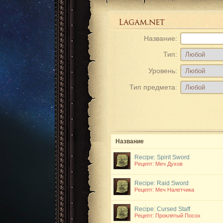
Название:
Тип:
Уровень:
Тип предмета:
Название
Recipe: Spirit Sword
Рецепт: Меч Духов
Recipe: Raid Sword
Рецепт: Меч Налетчика
Recipe: Cursed Staff
Рецепт: Проклятый Посох